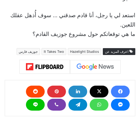
استعد لي يا رجل، أنا قادم صدقني … سوف أُذهل عقلك
اللعين.
ما هي توقعاتكم حول مشروع جوزيف القادم؟
اعرف المزيد عن
Hazelight Studios
It Takes Two
جوزيف فارس