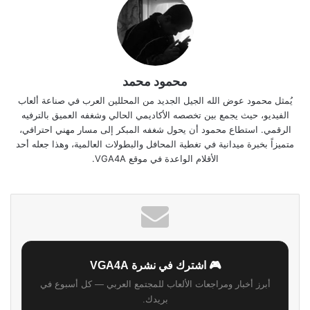
محمود محمد
يُمثل محمود عوض الله الجيل الجديد من المحللين العرب في صناعة ألعاب
الفيديو، حيث يجمع بين تخصصه الأكاديمي الحالي وشغفه العميق بالترفيه
الرقمي. استطاع محمود أن يحول شغفه المبكر إلى مسار مهني احترافي،
متميزاً بخبرة ميدانية في تغطية المحافل والبطولات العالمية، وهذا جعله أحد
الأقلام الواعدة في موقع VGA4A.
🎮 اشترك في نشرة VGA4A
أبرز أخبار ومراجعات الألعاب للمجتمع العربي — كل أسبوع في
بريدك.