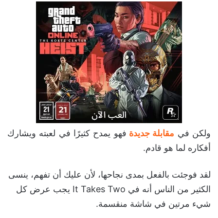
ولكن في
مقابلة جديدة
فهو يمدح كثيرًا في لعبته ويشارك
أفكاره لما هو قادم.
لقد فوجئت بالفعل بمدى نجاحها، لأن عليك أن تفهم، ينسى
الكثير من الناس أنه في It Takes Two يجب عرض كل
شيء مرتين في شاشة منقسمة.