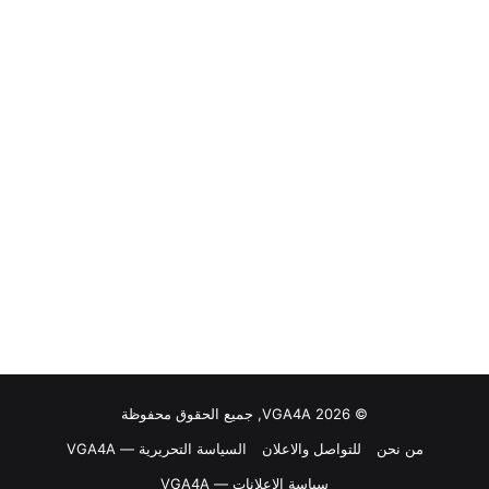
© VGA4A 2026, جميع الحقوق محفوظة
من نحن
للتواصل والاعلان
السياسة التحريرية — VGA4A
سياسة الإعلانات — VGA4A