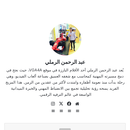
عبد الرحمن الرملي
يُعد عبد الرحمن الرملي أحد الأقلام البارزة في موقع VGA4A، حيث نجح في
دمج مسيرته المهنية كمحاسب مع شغفه العميق بصناعة ألعاب الفيديو، وهي
رحلة بدأت منذ نعومة أظفاره وامتدت لأكثر من عقدين من الزمن. هذا المزيج
الفريد يمنحه رؤية تحليلية تجمع بين الانضباط المهني والخبرة الميدانية
الواسعة في عالم الترفيه الرقمي.
موقع
‫X
فيسبوك
انستقرام
الويب