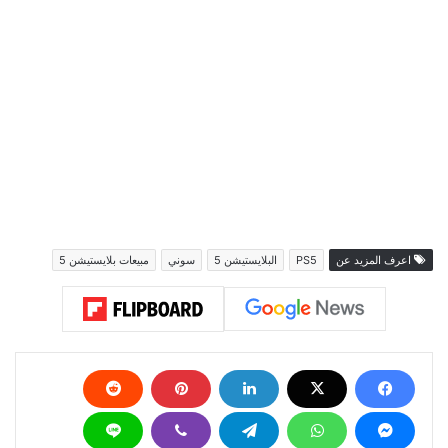
اعرف المزيد عن
PS5
البلايستيشن 5
سوني
مبيعات بلايستيشن 5