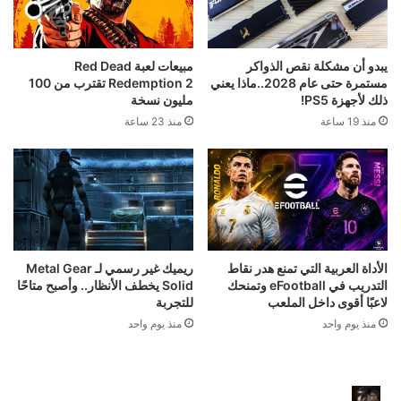
يبدو أن مشكلة نقص الذواكر
مبيعات لعبة Red Dead
مستمرة حتى عام 2028..ماذا يعني
Redemption 2 تقترب من 100
ذلك لأجهزة PS5!
مليون نسخة
منذ 19 ساعة
منذ 23 ساعة
الأداة العربية التي تمنع هدر نقاط
ريميك غير رسمي لـ Metal Gear
التدريب في eFootball وتمنحك
Solid يخطف الأنظار.. وأصبح متاحًا
لاعبًا أقوى داخل الملعب
للتجربة
منذ يوم واحد
منذ يوم واحد