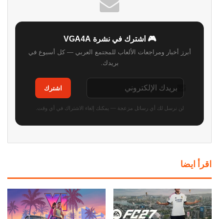
🎮 اشترك في نشرة VGA4A
أبرز أخبار ومراجعات الألعاب للمجتمع العربي — كل أسبوع في
بريدك.
اشترك
لن نرسل لك أي رسائل مزعجة — يمكنك إلغاء الاشتراك في أي وقت.
اقرأ ايضا