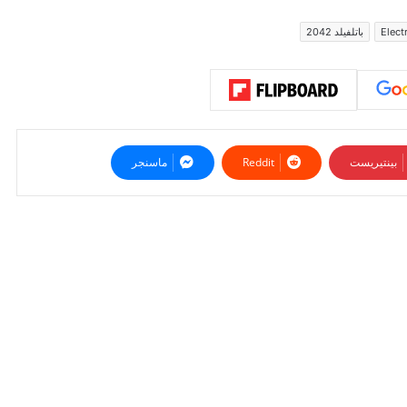
Elect
باتلفيلد 2042
بينتيريست
ماسنجر