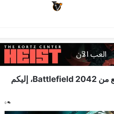
شركة EA تشوق للموسم الرابع من Battlefield 2042، إليكم
0