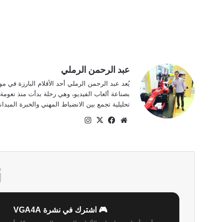
عبد الرحمن الرملي
بصناعة ألعاب الفيديو، وهي رحلة بدأت منذ نعومة
تحليلية تجمع بين الانضباط المهني والخبرة الميدا
موقع
‫X
فيسبوك
انستقرام
الويب
🎮 اشترك في نشرة VGA4A