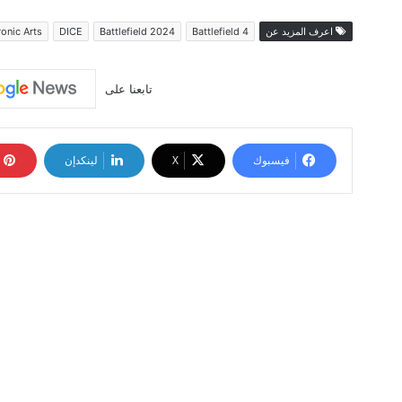
اعرف المزيد عن
4 Battlefield
Battlefield 2024
DICE
ronic Arts
تابعنا على
فيسبوك
‫X
لينكدإن