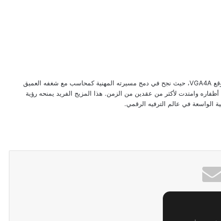
يُعد عبد الرحمن الرملي أحد الأقلام البارزة في موقع VGA4A، حيث نجح في دمج مسيرته المهنية كمحاسب مع شغفه العميق
 أظفاره وامتدت لأكثر من عقدين من الزمن. هذا المزيج الفريد يمنحه رؤية
نية الواسعة في عالم الترفيه الرقمي.