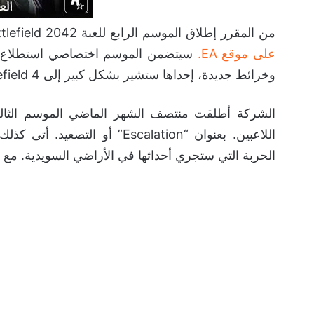
من المقرر إطلاق الموسم الرابع للعبة Battlefield 2042 في مطلع عام 2023، وذلك وفقاً
على موقع EA.
سيتضمن الموسم اختصاصي استطلاع جدد
وخرائط جديدة، إحداها ستشير بشكل كبير إلى Battlefield 4.
الشركة أطلقت منتصف الشهر الماضي الموسم الثال
الحربة التي ستجري أحداثها في الأراضي السويدية. مع و