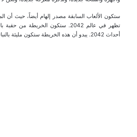
ستكون الألعاب السابقة مصدر إلهام أيضاً، حيث أن ا
أحداث 2042. يبدو أن هذه الخريطة ستكون مليئة بالنباتات المنتشرة و ستحتوي مزيجاً من قتال المركبات والمشاة.