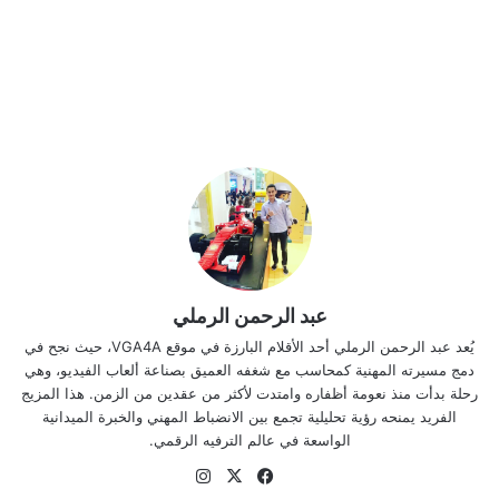
عبد الرحمن الرملي
يُعد عبد الرحمن الرملي أحد الأقلام البارزة في موقع VGA4A، حيث نجح في
دمج مسيرته المهنية كمحاسب مع شغفه العميق بصناعة ألعاب الفيديو، وهي
رحلة بدأت منذ نعومة أظفاره وامتدت لأكثر من عقدين من الزمن. هذا المزيج
الفريد يمنحه رؤية تحليلية تجمع بين الانضباط المهني والخبرة الميدانية
الواسعة في عالم الترفيه الرقمي.
‫X
فيسبوك
انستقرام
موقع