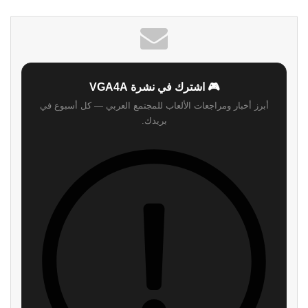
الويب
🎮 اشترك في نشرة VGA4A
أبرز أخبار ومراجعات الألعاب للمجتمع العربي — كل أسبوع في
بريدك.