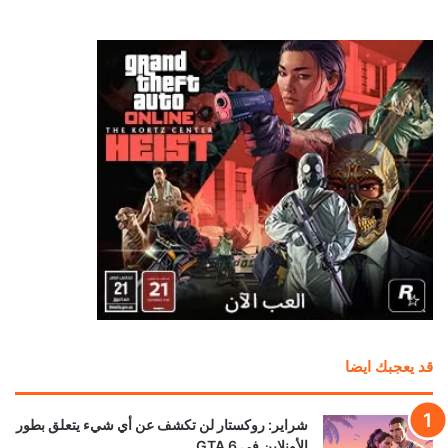
قد يعجبك ايضا
شراير: روكستار لن تكشف عن أي شيء يتعلق بطور
الأونلاين في GTA 6