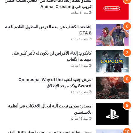
نينتندو تلقت إتصالات غاضبة من الأهالي بسبب عنصر
غريب في Animal Crossing
منذ 11 ساعة
إشاعة: الكشف عن مدة العرض المطول القادم للعبة
GTA 6
منذ 13 ساعة
كابكوم: إلغاء الأقراص لن يكون له تأثير كبير على
مبيعات الألعاب
منذ 14 ساعة
عرض جديد للعبة Onimusha: Way of the
Sword يؤكد موعد الإطلاق
منذ 15 ساعة
مصدر: سوني تبحث آلية ادخال الاعلانات في أنظمة
بلايستيشن
منذ 16 ساعة
سوني تطلق تحديث تجريبي جديد لجهاز PS5..إليكم