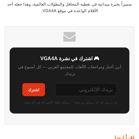
متميزاً بخبرة ميدانية في تغطية المحافل والبطولات العالمية، وهذا جعله أحد
الأقلام الواعدة في موقع VGA4A.
🎮 اشترك في نشرة VGA4A
أبرز أخبار ومراجعات الألعاب للمجتمع العربي — كل أسبوع في
بريدك.
اشترك
لن نرسل لك أي رسائل مزعجة — يمكنك إلغاء الاشتراك في أي وقت.
اقرأ ايضا