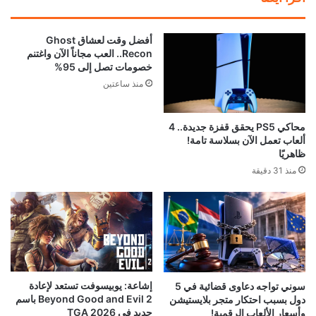
أفضل وقت لعشاق Ghost
Recon.. العب مجاناً الآن واغتنم
خصومات تصل إلى 95%
منذ ساعتين
محاكي PS5 يحقق قفزة جديدة.. 4
ألعاب تعمل الآن بسلاسة تامة!
ظاهريًا
منذ 31 دقيقة
إشاعة: يوبيسوفت تستعد لإعادة
سوني تواجه دعاوى قضائية في 5
Beyond Good and Evil 2 باسم
دول بسبب احتكار متجر بلايستيشن
جديد في TGA 2026
وأسعار الألعاب الرقمية!