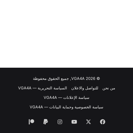
© VGA4A 2026, جميع الحقوق محفوظة
من نحن
للتواصل والاعلان
السياسة التحريرية — VGA4A
سياسة الإعلانات — VGA4A
سياسة الخصوصية وحماية البيانات — VGA4A
فيسبوك
‫X
‫YouTube
انستقرام
‫Patreon