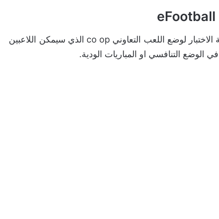
في التحديث الاخير 2.6.0 اعلنت كونامي عن بدء مرحلة الاختبار لوضع اللعب التعاوني co op الذي سيمكن اللاعبين
الوضع التنافسي او المباريات الودية.