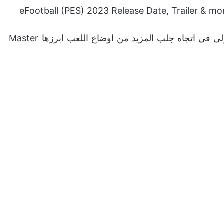
ربما يكون اطلاق وضع اللعبة التعاوني مؤخراً خطوة اولى في اتجاه جلب المزيد من اوضاع اللعب ابرزها Master