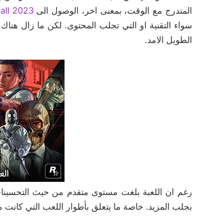
المتدرج مع الوقت، بمعنى اخر، الوصول الى
all 2023
سواء التقنية او التي تجلب المحتوى. لكن ما زال هن
الطويل الامد.
رغم ان اللعبة بلغت مستوى متقدم من حيث التحسينات و
بجلب المزيد. خاصة ما يتعلق بأطوار اللعب التي كانت متاحة في PES بينما لم تصل بعد الى اللع