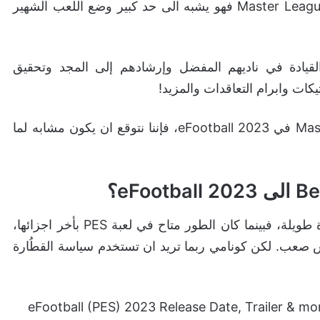
بالنسبة لأولئك الذين لا يعلمو الكثير عن وضع اللعب Master League فهو يشبه الى حد كبير وضع اللعب الشهير
لتولي زمام القيادة في ناديهم المفضل وإرشادهم إلى المجد وتحقيق
كات وابرام التعاقدات والمزيد!
بينما لم نرى بعد كيف سيبدو وضع اللعب Master League في eFootball 2023، فإننا نتوقع ان يكون مشابه لما
هذا السؤال الذي ما زال يطرحه جمهور اللعبة منذ مدة طويلة، فبينما كان الطور متاح في لعبة PES بأخر اجزائها،
ليس صعب. لكن كونامي ربما تريد ان تستخدم سياسة القطُارة