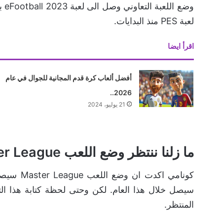
وضع
لعبة PES منذ البدايات.
اقرأ ايضا
أفضل ألعاب كرة قدم المجانية للجوال في عام
2026..
21 يوليو، 2024
ما زلنا ننتظر وضع اللعب Master League
كونامي اك
سيصل خلال هذا العام. لكن وحتى لحظة كتابة هذا ال
المنتظر.