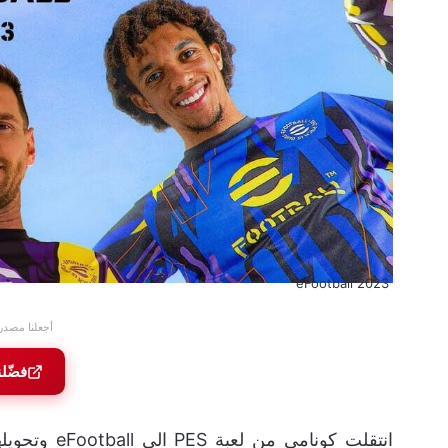
eFootball 2023
أجعلنا مصدر
فضّل
انتقلت كونام