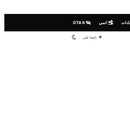
ادات
انمي
GTA 6
الوضع المظلم
تابعنا على