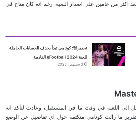
 اللعبة التعاوني وصل الى لعبة eFootball 2023 بعد اكثر من عامين على اصدار اللعبة، رغم انه كان متاح في
تحذير🚨: كونامي تبدأ بحذف الحسابات الخاملة
للعبة eFootball 2024 القادمة
3 سبتمبر، 2023
دت ان وضع اللعب Master League سيصل الى اللعبة في وقت ما في المستقبل، وعادت لتأكد انه
تقرير ما زالت كونامي متكتمة حول اي تفاصيل عن الوضع