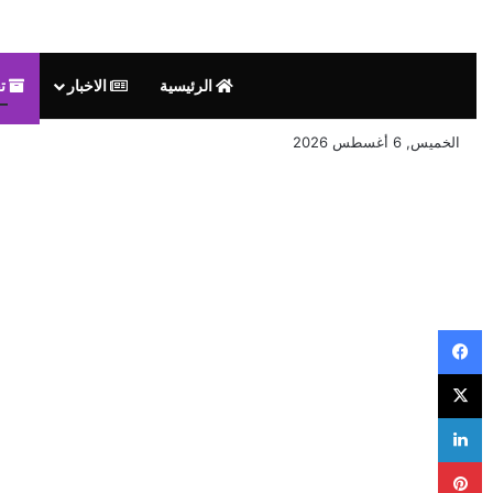
الرئيسية
الاخبار
تق
الخميس, 6 أغسطس 2026
فيسبوك
‫X
لينكدإن
بينتيريست