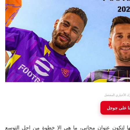
ك الأخباري المفضل
نا على جوجل
ي من لعبة PES الى eFootball وتحويلها لتكون عنوان مجاني، ما هي الا خطوة من اجل التوسع