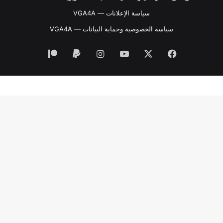
سياسة الإعلانات — VGA4A
سياسة الخصوصية وحماية البيانات — VGA4A
فيسبوك
‫X
‫YouTube
انستقرام
‫Patreon