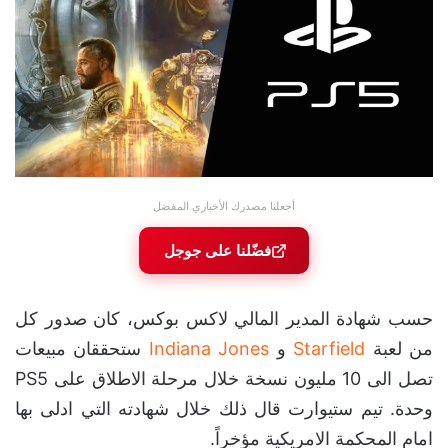
أجعلنا مصدرك الأخباري المفضل
فضّلنا على جوجل
حسب شهادة ​​المدير المالي لاكس بوكس، كان صدور كل
من لعبة
Starfield
و
Indiana Jones
ستحققان مبيعات
تصل الى 10 مليون نسخة خلال مرحلة الاطلاق على PS5
وحدة. تيم ستيوارت قال ذلك خلال شهادته التي ادلى بها
امام المحكمة الامريكية مؤخراً.