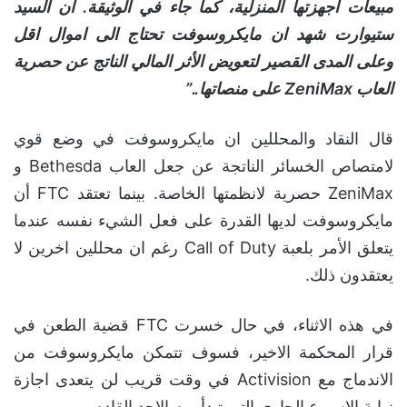
مبيعات اجهزتها المنزلية، كما جاء في الوثيقة. ان السيد
ستيوارت شهد ان مايكروسوفت تحتاج الى اموال اقل
وعلى المدى القصير لتعويض الأثر المالي الناتج عن حصرية
العاب ZeniMax على منصاتها..”
قال النقاد والمحللين ان مايكروسوفت في وضع قوي
لامتصاص الخسائر الناتجة عن جعل العاب Bethesda و
ZeniMax حصرية لانظمتها الخاصة. بينما تعتقد FTC أن
مايكروسوفت لديها القدرة على فعل الشيء نفسه عندما
يتعلق الأمر بلعبة Call of Duty رغم ان محللين اخرين لا
يعتقدون ذلك.
في هذه الاثناء، في حال خسرت FTC قضية الطعن في
قرار المحكمة الاخير، فسوف تتمكن مايكروسوفت من
الاندماج مع Activision في وقت قريب لن يتعدى اجازة
نهاية الاسبوع الجاري التي تبدأ يوم الاحد القادم.