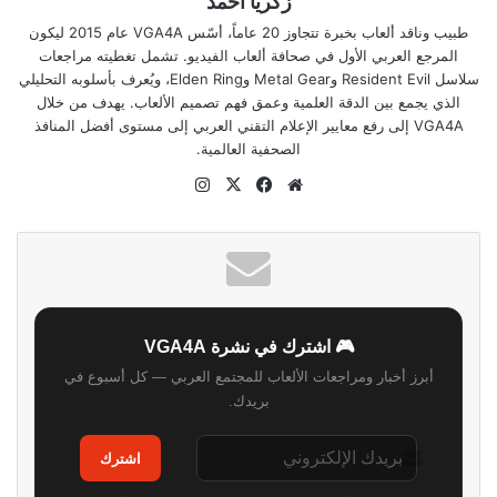
زكريا احمد
طبيب وناقد ألعاب بخبرة تتجاوز 20 عاماً، أسّس VGA4A عام 2015 ليكون
المرجع العربي الأول في صحافة ألعاب الفيديو. تشمل تغطيته مراجعات
سلاسل Resident Evil وMetal Gear وElden Ring، ويُعرف بأسلوبه التحليلي
الذي يجمع بين الدقة العلمية وعمق فهم تصميم الألعاب. يهدف من خلال
VGA4A إلى رفع معايير الإعلام التقني العربي إلى مستوى أفضل المنافذ
الصحفية العالمية.
موقع
‫X
فيسبوك
انستقرام
الويب
🎮 اشترك في نشرة VGA4A
أبرز أخبار ومراجعات الألعاب للمجتمع العربي — كل أسبوع في
بريدك.
اشترك