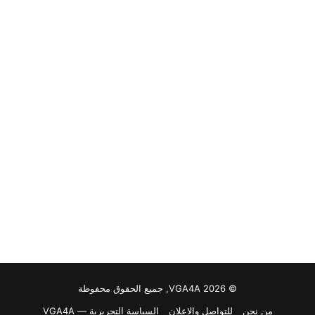
© VGA4A 2026, جميع الحقوق محفوظة
من نحن
للتواصل والاعلان
السياسة التحريرية — VGA4A