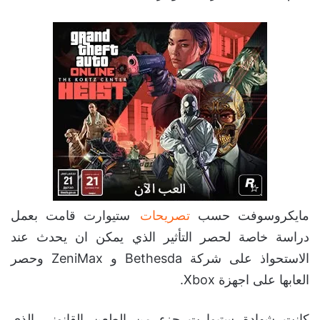
مايكروسوفت حسب
تصريحات
ستيوارت قامت بعمل
دراسة خاصة لحصر التأثير الذي يمكن ان يحدث عند
الاستحواذ على شركة Bethesda و ZeniMax وحصر
العابها على اجهزة Xbox.
كانت شهادة ستيوارت جزء من الطعن القانوني الذي