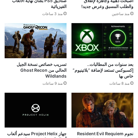
أصبحت ذهبية وجاهزة لإطلاق
صناديق PS5 بشأن نهاية الألعاب
والطلب المسبق وعرض جديد!
الفيزيائية
منذ ساعتين
منذ 3 ساعات
بعد سنوات من المطالبات..
تسريب خصائص نسخة الجيل
إكسبوكس تستعد لإضافة “بلاتينيوم”
الحالي من Ghost Recon
خاص بها
Wildlands
منذ 8 ساعات
منذ 9 ساعات
نجوم Resident Evil Requiem
جهاز Project Helix سيدعم ألعاب