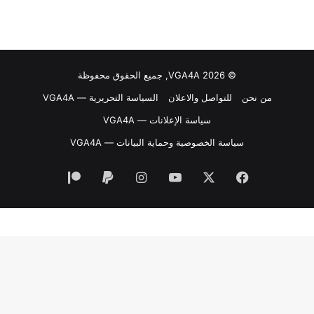
© VGA4A 2026, جميع الحقوق محفوظة
من نحن
للتواصل والاعلان
السياسة التحريرية — VGA4A
سياسة الإعلانات — VGA4A
سياسة الخصوصية وحماية البيانات — VGA4A
فيسبوك
‫X
‫YouTube
انستقرام
‫Patreon