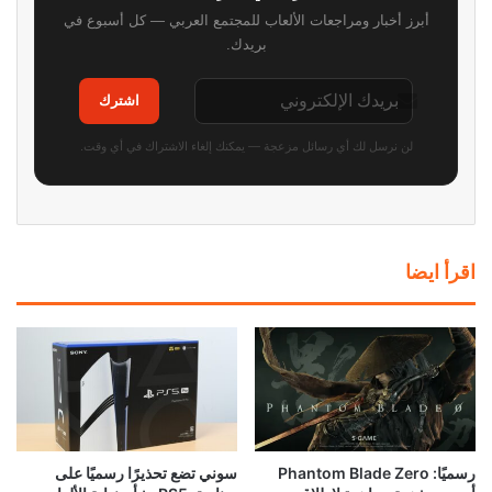
أبرز أخبار ومراجعات الألعاب للمجتمع العربي — كل أسبوع في
بريدك.
اشترك
لن نرسل لك أي رسائل مزعجة — يمكنك إلغاء الاشتراك في أي وقت.
اقرأ ايضا
رسميًا: Phantom Blade Zero
سوني تضع تحذيرًا رسميًا على