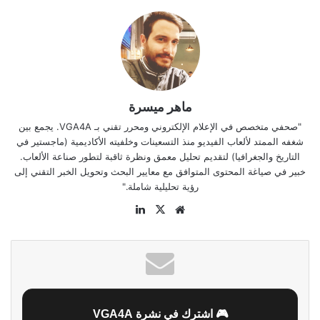
ماهر ميسرة
"صحفي متخصص في الإعلام الإلكتروني ومحرر تقني بـ VGA4A. يجمع بين
شغفه الممتد لألعاب الفيديو منذ التسعينات وخلفيته الأكاديمية (ماجستير في
التاريخ والجغرافيا) لتقديم تحليل معمق ونظرة ثاقبة لتطور صناعة الألعاب.
خبير في صياغة المحتوى المتوافق مع معايير البحث وتحويل الخبر التقني إلى
رؤية تحليلية شاملة."
موقع
‫X
لينكدإن
الويب
🎮 اشترك في نشرة VGA4A