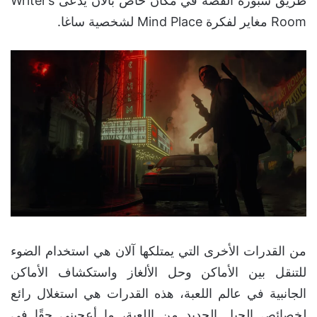
طريق سبورة القصة في مكان خاص بآلان يدعى Writer’s
Room مغاير لفكرة Mind Place لشخصية ساغا.
من القدرات الأخرى التي يمتلكها آلان هي استخدام الضوء
للتنقل بين الأماكن وحل الألغاز واستكشاف الأماكن
الجانبية في عالم اللعبة، هذه القدرات هي استغلال رائع
لخصائص الجيل الجديد من اللعبة، ما أعجبني حقًا في