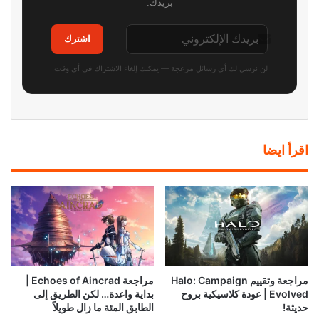
بريدك.
اشترك
لن نرسل لك أي رسائل مزعجة — يمكنك إلغاء الاشتراك في أي وقت.
اقرأ ايضا
مراجعة وتقييم Halo: Campaign
مراجعة Echoes of Aincrad |
Evolved | عودة كلاسيكية بروح
بداية واعدة… لكن الطريق إلى
حديثة!
الطابق المئة ما زال طويلاً