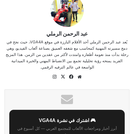
عبد الرحمن الرملي
يُعد عبد الرحمن الرملي أحد الأقلام البارزة في موقع VGA4A، حيث نجح في
دمج مسيرته المهنية كمحاسب مع شغفه العميق بصناعة ألعاب الفيديو، وهي
رحلة بدأت منذ نعومة أظفاره وامتدت لأكثر من عقدين من الزمن. هذا المزيج
الفريد يمنحه رؤية تحليلية تجمع بين الانضباط المهني والخبرة الميدانية
الواسعة في عالم الترفيه الرقمي.
موقع
‫X
فيسبوك
انستقرام
الويب
🎮 اشترك في نشرة VGA4A
أبرز أخبار ومراجعات الألعاب للمجتمع العربي — كل أسبوع في