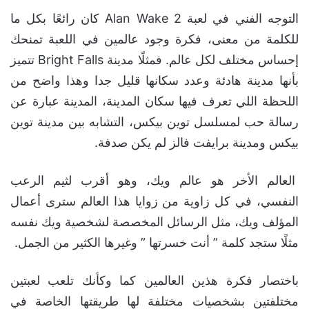
التوجه الفني في لعبة Alan Wake 2 كان رائعًا بكل ما
للكلمة من معنى، فكرة وجود عالمين في اللعبة تمنحك
إحساس مختلف لكل عالم. فمثلًا مدينة Bright Falls تتميز
بأنها مدينة هادئة وعدد سكانها قليل جدا وهذا واضح من
اللحظة اللي تعرف فيها سكان المدينة، المدينة عبارة عن
رسالة حب لمسلسل توين بيكس، التشابه بين مدينة توين
بيكس ومدينة برايفت فالز لم يكن صدفة.
العالم الأخر هو عالم ويك، وهو أقرب لثيم الرعب
النفسي، في كل زاوية من زوايا هذا العالم سترى أعمال
المؤلف ويك، مثل الرسائل المخصصة لشخصية ويك نفسه
مثلًا ستجد كلمة ” أنت خسرتها ” وغيرها الكثير من الجمل.
باختصار فكرة هذين العالمين كما وكأنك تلعب لعبتين
مختلفتين بشخصيات مختلفة لها طريقتها الخاصة في