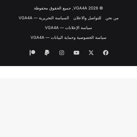
© VGA4A 2026, جميع الحقوق محفوظة
من نحن
للتواصل والاعلان
السياسة التحريرية — VGA4A
سياسة الإعلانات — VGA4A
سياسة الخصوصية وحماية البيانات — VGA4A
فيسبوك
‫X
‫YouTube
انستقرام
‫Patreon