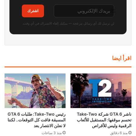
اشترك
لن نرسل لك أي رسائل مزعجة — يمكنك إلغاء الاشتراك في أي وقت.
اقرأ ايضا
ناشر GTA 6 شركة Take-Two
رئيس Take-Two: طلبات GTA 6
تحسم موقفها: المستقبل للألعاب
المسبقة فاقت كل التوقعات.. لكننا
الرقمية وليس للأقراص
لا نعلن الانتصار بعد
منذ 6 دقائق
منذ 3 ساعات