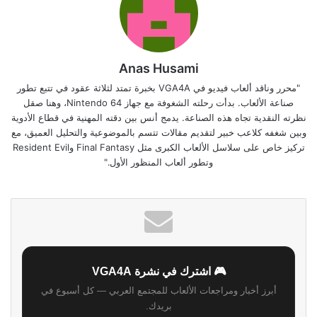
Anas Husami
"محرر وناقد ألعاب فيديو في VGA4A بخبرة تمتد لثلاثة عقود في تتبع تطور
صناعة الألعاب. بدأت رحلته الشغوفة مع جهاز Nintendo 64، وهنا صقل
نظرته النقدية تجاه هذه الصناعة. يدمج أنس بين دقته المهنية في قطاع الأدوية
وبين شغفه كلاعب خبير لتقديم مقالات تتسم بالموضوعية والتحليل العميق، مع
تركيز خاص على سلاسل الألعاب الكبرى مثل Final Fantasy وResident Evil
وتطور ألعاب المنظور الأول."
🎮 اشترك في نشرة VGA4A
أبرز أخبار ومراجعات الألعاب للمجتمع العربي — كل أسبوع في
بريدك.