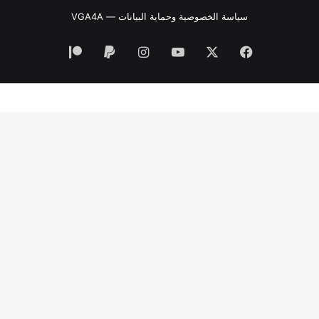
سياسة الخصوصية وحماية البيانات — VGA4A
فيسبوك
‫X
‫YouTube
انستقرام
‫Patreon