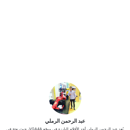
عبد الرحمن الرملي
يُعد عبد الرحمن الرملي أحد الأقلام البارزة في موقع VGA4A، حيث نجح في