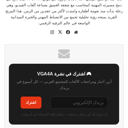
دمج مسيرته المهنية كمحاسب مع شغفه العميق بصناعة ألعاب الفيديو، وهي
رحلة بدأت منذ نعومة أظفاره وامتدت لأكثر من عقدين من الزمن. هذا المزيج
الفريد يمنحه رؤية تحليلية تجمع بين الانضباط المهني والخبرة الميدانية
الواسعة في عالم الترفيه الرقمي.
موقع
‫X
فيسبوك
انستقرام
الويب
🎮 اشترك في نشرة VGA4A
أبرز أخبار ومراجعات الألعاب للمجتمع العربي — كل أسبوع في
بريدك.
اشترك
لن نرسل لك أي رسائل مزعجة — يمكنك إلغاء الاشتراك في أي وقت.