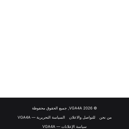
© VGA4A 2026, جميع الحقوق محفوظة
من نحن
للتواصل والاعلان
السياسة التحريرية — VGA4A
سياسة الإعلانات — VGA4A