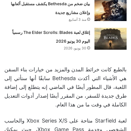
بيان ضخم من Bethesda يكشف مستقبل ألعابها
وإعلان مشاريع جديدة
منذ 3 أسابيع
إغلاق لعبة The Elder Scrolls: Blades رسمياً
اليوم 30 يونيو 2026
30 يونيو، 2026
بالطبع كانت خرائط المدن والمزيد من خيارات بناء السفن
هي الأشياء التي أكدت Bethesda سابقًا أنها ستأتي إلى
اللعبة، قال المطور أيضًا في الماضي إنه يتطلع إلى إضافة
طرق جديدة للسفر، من المقرر أيضًا إصدار أدوات التعديل
الكاملة في وقت ما من هذا العام.
لعبة Starfield متاحة على Xbox Series X/S والحاسب
الشخصي وخدمة Xbox Game Pass، حيث يمكنك