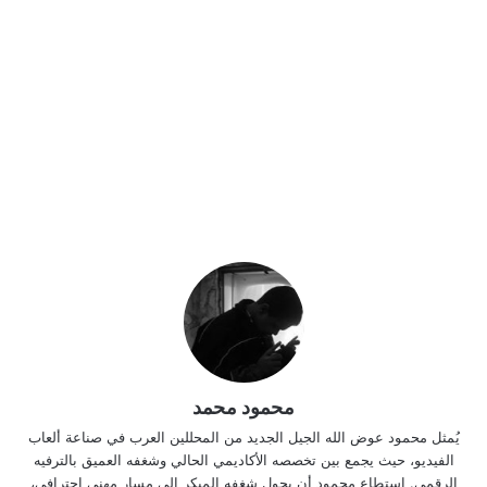
محمود محمد
يُمثل محمود عوض الله الجيل الجديد من المحللين العرب في صناعة ألعاب
الفيديو، حيث يجمع بين تخصصه الأكاديمي الحالي وشغفه العميق بالترفيه
الرقمي. استطاع محمود أن يحول شغفه المبكر إلى مسار مهني احترافي،