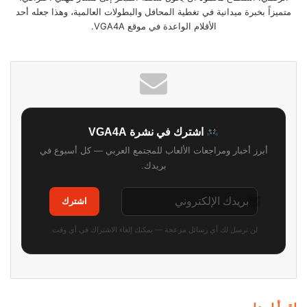
متميزاً بخبرة ميدانية في تغطية المحافل والبطولات العالمية، وهذا جعله أحد
الأقلام الواعدة في موقع VGA4A.
اشترك في نشرة VGA4A
أبرز أخبار ومراجعات الألعاب للمجتمع العربي — كل أسبوع في
بريدك.
اشترك
لن نرسل لك أي رسائل مزعجة — يمكنك إلغاء الاشتراك في أي وقت.