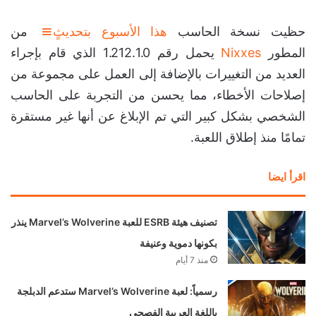
حظيت نسخة الحاسب
هذا الأسبوع بتحديثٍ
من
المطور
Nixxes
يحمل رقم 1.212.1.0 الذي قام بإجراء
العديد من التغييرات بالإضافة إلى العمل على مجموعة من
إصلاحات الأخطاء، مما يحسن من التجربة على الحاسب
الشخصي بشكل كبير التي تم الإبلاغ عن أنها غير مستقرة
تمامًا منذ إطلاق اللعبة.
اقرأ ايضا
تصنيف هيئة ESRB للعبة Marvel’s Wolverine ينذر
بكونها دموية وعنيفة
منذ 7 أيام
رسمياً: لعبة Marvel’s Wolverine ستدعم الدبلجة
باللغة العربية الفصحى