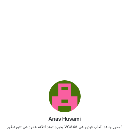
Anas Husami
"محرر وناقد ألعاب فيديو في VGA4A بخبرة تمتد لثلاثة عقود في تتبع تطور