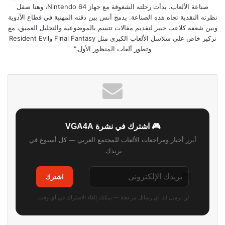
صناعة الألعاب. بدأت رحلته الشغوفة مع جهاز Nintendo 64، وهنا صقل
نظرته النقدية تجاه هذه الصناعة. يدمج أنس بين دقته المهنية في قطاع الأدوية
وبين شغفه كلاعب خبير لتقديم مقالات تتسم بالموضوعية والتحليل العميق، مع
تركيز خاص على سلاسل الألعاب الكبرى مثل Final Fantasy وResident Evil
وتطور ألعاب المنظور الأول."
🎮 اشترك في نشرة VGA4A
أبرز أخبار ومراجعات الألعاب للمجتمع العربي — كل أسبوع في
بريدك.
اشترك
لن نرسل لك أي رسائل مزعجة — يمكنك إلغاء الاشتراك في أي وقت.