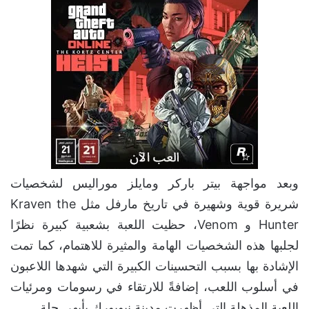
وبعد مواجهة بيتر باركر ومايلز موراليس لشخصيات
شريرة قوية وشهيرة في تاريخ مارفل مثل Kraven the
Hunter و Venom، حظيت اللعبة بشعبية كبيرة نظرًا
لجلبها هذه الشخصيات الهامة والمثيرة للاهتمام، كما تمت
الإشادة بها بسبب التحسينات الكبيرة التي شهدها اللاعبون
في أسلوب اللعب، إضافةً للارتقاء في رسومات ومرئيات
اللعبة المذهلة التي أظهرت مدينة نيويورك بأبهى حِلة.