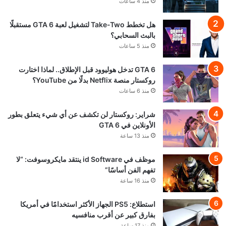
منذ 4 ساعات
هل تخطط Take-Two لتشغيل لعبة GTA 6 مستقبلًا
بالبث السحابي؟
منذ 5 ساعات
GTA 6 تدخل هوليوود قبل الإطلاق.. لماذا اختارت
روكستار منصة Netflix بدلًا من YouTube؟
منذ 6 ساعات
شراير: روكستار لن تكشف عن أي شيء يتعلق بطور
الأونلاين في GTA 6
منذ 13 ساعة
موظف في id Software ينتقد مايكروسوفت: “لا
تفهم الفن أساسًا”
منذ 16 ساعة
استطلاع: PS5 الجهاز الأكثر استخدامًا في أمريكا
بفارق كبير عن أقرب منافسيه
منذ 17 ساعة