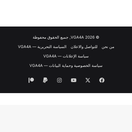
© VGA4A 2026, جميع الحقوق محفوظة
من نحن
للتواصل والاعلان
السياسة التحريرية — VGA4A
سياسة الإعلانات — VGA4A
سياسة الخصوصية وحماية البيانات — VGA4A
فيسبوك
‫X
‫YouTube
انستقرام
‫Patreon