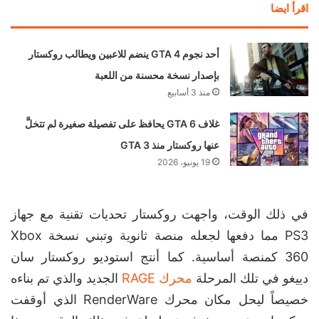
اقرأ ايضا
أحد نجوم GTA 4 ينضم للاعبين ويطالب روكستار
بإصدار نسخة محسنة من اللعبة
منذ 3 أسابيع
غلاف GTA 6 يحافظ على تفصيلة صغيرة لم تتخلَّ
عنها روكستار منذ GTA 3
19 يونيو، 2026
في ذلك الوقت، واجهت روكستار تحديات تقنية مع جهاز
PS3 مما دفعها لجعله منصة ثانوية وتبني نسخة Xbox
360 كمنصة أساسية. كما أنتج استوديو روكستار سان
دييغو في تلك المرحلة
محرك RAGE
الجديد والذي تم بناءه
خصيصاً ليحل مكان محرك RenderWare الذي أوقفت