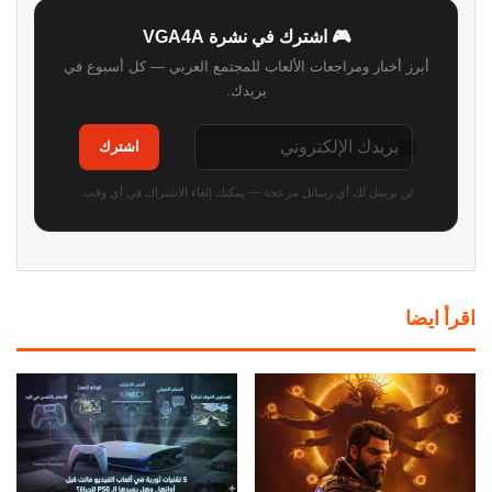
🎮 اشترك في نشرة VGA4A
أبرز أخبار ومراجعات الألعاب للمجتمع العربي — كل أسبوع في
بريدك.
اشترك
لن نرسل لك أي رسائل مزعجة — يمكنك إلغاء الاشتراك في أي وقت.
اقرأ ايضا