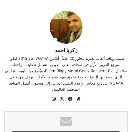
زكريا احمد
طبيب وناقد ألعاب بخبرة تتجاوز 20 عاماً، أسّس VGA4A عام 2015 ليكون
المرجع العربي الأول في صحافة ألعاب الفيديو. تشمل تغطيته مراجعات
سلاسل Resident Evil وMetal Gear وElden Ring، ويُعرف بأسلوبه التحليلي
الذي يجمع بين الدقة العلمية وعمق فهم تصميم الألعاب. يهدف من خلال
VGA4A إلى رفع معايير الإعلام التقني العربي إلى مستوى أفضل المنافذ
الصحفية العالمية.
موقع
‫X
فيسبوك
انستقرام
الويب