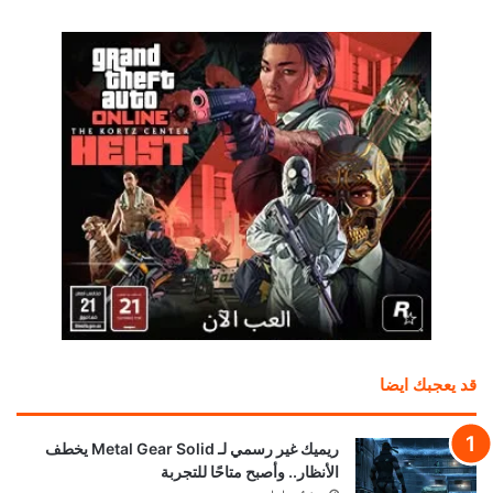
قد يعجبك ايضا
ريميك غير رسمي لـ Metal Gear Solid يخطف
الأنظار.. وأصبح متاحًا للتجربة