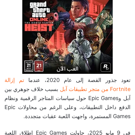
تعود جذور القصة إلى عام 2020، عندما
تم إزالة
Fortnite من متجر تطبيقات آبل
بسبب خلاف جوهري بين
آبل وEpic Games حول سياسات المتاجر الرقمية ونظام
الدفع داخل التطبيقات، وعلى الرغم من محاولات Epic
Games المستمرة، واجهت اللعبة عقبات متجددة.
في 9 مايو 2025، حاولت Epic Games إطلاق اللعبة