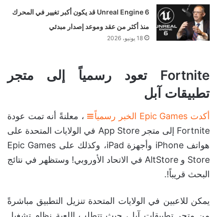
Unreal Engine 6 قد يكون أكبر تغيير في المحرك
منذ أكثر من عقد وموعد إصدار مبدئي
18 يونيو، 2026
Fortnite تعود رسمياً إلى متجر
تطبيقات آبل
أكدت Epic Games الخبر رسمياً
، معلنةً أنه تمت عودة
Fortnite إلى متجر App Store في الولايات المتحدة على
هواتف iPhone وأجهزة iPad، وكذلك على Epic Games
Store و AltStore في الاتحاد الأوروبي! وستظهر في نتائج
البحث قريباً!.
يمكن للاعبين في الولايات المتحدة تنزيل التطبيق مباشرةً
من متجر تطبيقات آبل، حيث تتطلب اللعبة نظام تشغيل