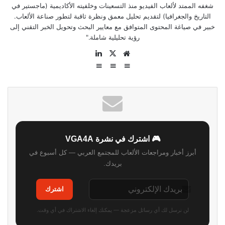
شغفه الممتد لألعاب الفيديو منذ التسعينات وخلفيته الأكاديمية (ماجستير في
التاريخ والجغرافيا) لتقديم تحليل معمق ونظرة ثاقبة لتطور صناعة الألعاب.
خبير في صياغة المحتوى المتوافق مع معايير البحث وتحويل الخبر التقني إلى
رؤية تحليلية شاملة."
موقع
‫X
لينكدإن
الويب
🎮 اشترك في نشرة VGA4A
أبرز أخبار ومراجعات الألعاب للمجتمع العربي — كل أسبوع في
بريدك.
اشترك
لن نرسل لك أي رسائل مزعجة — يمكنك إلغاء الاشتراك في أي وقت.