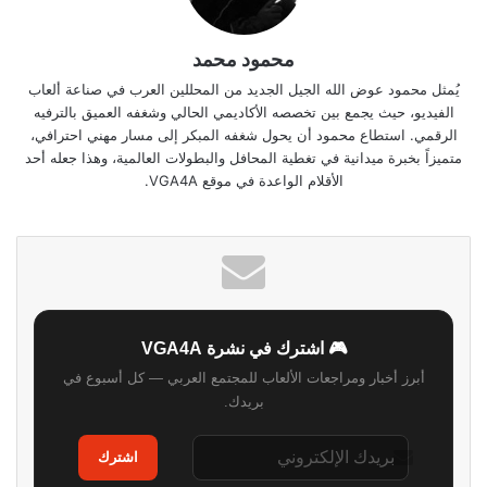
محمود محمد
يُمثل محمود عوض الله الجيل الجديد من المحللين العرب في صناعة ألعاب
الفيديو، حيث يجمع بين تخصصه الأكاديمي الحالي وشغفه العميق بالترفيه
الرقمي. استطاع محمود أن يحول شغفه المبكر إلى مسار مهني احترافي،
متميزاً بخبرة ميدانية في تغطية المحافل والبطولات العالمية، وهذا جعله أحد
الأقلام الواعدة في موقع VGA4A.
🎮 اشترك في نشرة VGA4A
أبرز أخبار ومراجعات الألعاب للمجتمع العربي — كل أسبوع في
بريدك.
اشترك