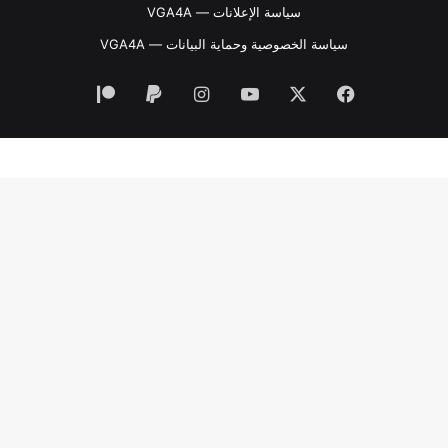
سياسة الإعلانات — VGA4A
سياسة الخصوصية وحماية البيانات — VGA4A
فيسبوك
‫X
‫YouTube
انستقرام
‫Patreon