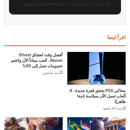
لن نرسل لك أي رسائل مزعجة — يمكنك إلغاء الاشتراك في أي وقت.
اقرأ ايضا
أفضل وقت لعشاق Ghost
Recon.. العب مجاناً الآن واغتنم
خصومات تصل إلى 95%
منذ ساعتين
محاكي PS5 يحقق قفزة جديدة.. 4
ألعاب تعمل الآن بسلاسة تامة!
ظاهريًا
منذ 43 دقيقة