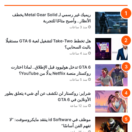
ريميك غير رسمي لـ Metal Gear Solid يخطف
الأنظار.. وأصبح متاحًا للتجربة
منذ 3 ساعات
هل تخطط Take-Two لتشغيل لعبة GTA 6 مستقبلًا
بالبث السحابي؟
منذ 4 ساعات
GTA 6 تدخل هوليوود قبل الإطلاق.. لماذا اختارت
روكستار منصة Netflix بدلًا من YouTube؟
منذ 5 ساعات
شراير: روكستار لن تكشف عن أي شيء يتعلق بطور
الأونلاين في GTA 6
منذ 12 ساعة
موظف في id Software ينتقد مايكروسوفت: “لا
تفهم الفن أساسًا”