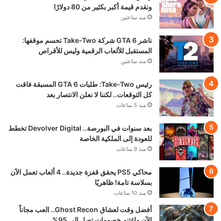
ونقدم قيمة أكبر بكثير من 80 دولارًا
منذ ساعتين
ناشر GTA 6 شركة Take-Two تحسم موقفها:
المستقبل للألعاب الرقمية وليس للأقراص
منذ ساعتين
رئيس Take-Two: طلبات GTA 6 المسبقة فاقت
كل التوقعات.. لكننا لا نعلن الانتصار بعد
منذ 5 ساعات
بعد سنوات في البورصة.. Devolver Digital تخطط
للعودة إلى الملكية الخاصة
منذ 9 ساعات
محاكي PS5 يحقق قفزة جديدة.. 4 ألعاب تعمل الآن
بسلاسة تامة! ظاهريًا
منذ 10 ساعات
أفضل وقت لعشاق Ghost Recon.. العب مجاناً
الآن واغتنم خصومات تصل إلى 95%