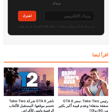
بريدك.
اشترك
لن نرسل لك أي رسائل مزعجة — يمكنك إلغاء الاشتراك في أي وقت.
اقرأ ايضا
رئيس Take-Two: سعر GTA 6
ناشر GTA 6 شركة Take-Two
صفقة مذهلة! ونقدم قيمة أكبر بكثير
تحسم موقفها: المستقبل للألعاب
من 80 دولارًا
الرقمية وليس للأقراص