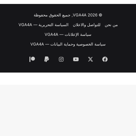
© VGA4A 2026, جميع الحقوق محفوظة
من نحن
للتواصل والاعلان
السياسة التحريرية — VGA4A
سياسة الإعلانات — VGA4A
سياسة الخصوصية وحماية البيانات — VGA4A
فيسبوك
‫X
‫YouTube
انستقرام
‫Patreon