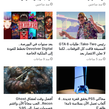
منذ ساعتين
منذ ساعتين
رئيس Take-Two: طلبات GTA 6
بعد سنوات في البورصة..
المسبقة فاقت كل التوقعات.. لكننا
Devolver Digital تخطط للعودة
لا نعلن الانتصار بعد
إلى الملكية الخاصة
منذ 5 ساعات
منذ 9 ساعات
محاكي PS5 يحقق قفزة جديدة.. 4
أفضل وقت لعشاق Ghost
ألعاب تعمل الآن بسلاسة تامة!
Recon.. العب مجاناً الآن واغتنم
ظاهريًا
خصومات تصل إلى 95%