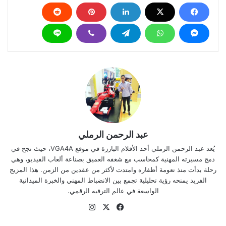
عبد الرحمن الرملي
يُعد عبد الرحمن الرملي أحد الأقلام البارزة في موقع VGA4A، حيث نجح في
دمج مسيرته المهنية كمحاسب مع شغفه العميق بصناعة ألعاب الفيديو، وهي
رحلة بدأت منذ نعومة أظفاره وامتدت لأكثر من عقدين من الزمن. هذا المزيج
الفريد يمنحه رؤية تحليلية تجمع بين الانضباط المهني والخبرة الميدانية
الواسعة في عالم الترفيه الرقمي.
‫X
فيسبوك
انستقرام
موقع
الويب