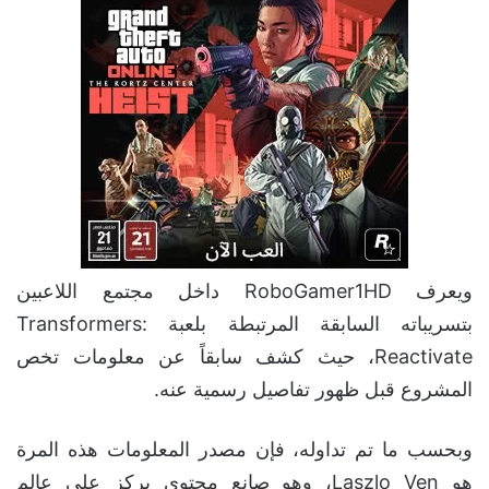
ويعرف RoboGamer1HD داخل مجتمع اللاعبين
بتسريباته السابقة المرتبطة بلعبة Transformers:
Reactivate، حيث كشف سابقاً عن معلومات تخص
المشروع قبل ظهور تفاصيل رسمية عنه.
وبحسب ما تم تداوله، فإن مصدر المعلومات هذه المرة
هو Laszlo Ven، وهو صانع محتوى يركز على عالم