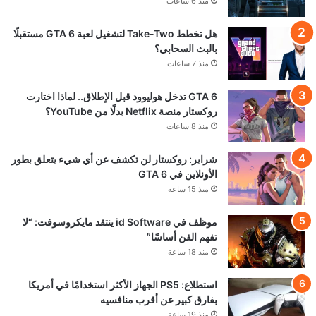
منذ 6 ساعات
هل تخطط Take-Two لتشغيل لعبة GTA 6 مستقبلًا
بالبث السحابي؟
منذ 7 ساعات
GTA 6 تدخل هوليوود قبل الإطلاق.. لماذا اختارت
روكستار منصة Netflix بدلًا من YouTube؟
منذ 8 ساعات
شراير: روكستار لن تكشف عن أي شيء يتعلق بطور
الأونلاين في GTA 6
منذ 15 ساعة
موظف في id Software ينتقد مايكروسوفت: “لا
تفهم الفن أساسًا”
منذ 18 ساعة
استطلاع: PS5 الجهاز الأكثر استخدامًا في أمريكا
بفارق كبير عن أقرب منافسيه
منذ 19 ساعة