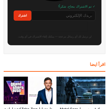
✓ تم الاشتراك بنجاح، شكراً!
اشترك
لن نرسل لك أي رسائل مزعجة — يمكنك إلغاء الاشتراك في أي وقت.
اقرأ ايضا
ريميك غير رسمي لـ Metal Gear
هل تخطط Take-Two لتشغيل لعبة