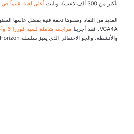
بأكثر من 300 ألف لاعب)، وباتت
أعلى لعبة تقييماً في 2026 بمتوسط 91-92 على ميتاكريتيك
العديد من النقاد وصفوها تحفة فنية بفضل عالمها المفتو
VGA4A، فقد أجرينا
مراجعة شاملة للعبة فورزا 6 وأعطيناها تقييماً عالياً
والأنشطة، والجو الاحتفالي الذي يميز سلسلة Horizon.