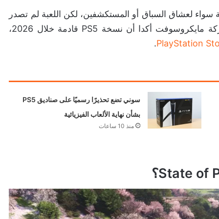
يلة من المتعة سواء لعشاق السباق أو المستكشفين، لكن اللعبة لم تصدر
بعد على PS5، وكل من Playground Games وشركة مايكروسوفت أكدا أن نسخة PS5 قادمة خلال 2026،
.
سوني تضع تحذيرًا رسميًا على صناديق PS5
بشأن نهاية الألعاب الفيزيائية
منذ 10 ساعات