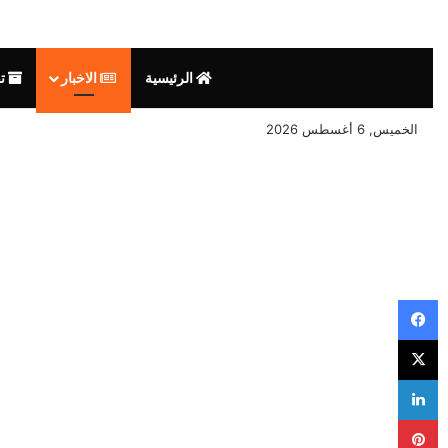
الرئيسية
الاخبار
تق
الخميس, 6 أغسطس 2026
فيسبوك
‫X
لينكدإن
بينتيريست