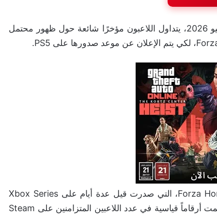
يوم 2 يونيو 2026، يتداول اللاعبون مؤخرًا شائعة حول ظهور محتمل
ورغم عدم وجود تأكيد رسمي حتى الآن، فإن Forza Horizon 6، التي صدرت قيل عدة أيام على Xbox Series
X/S والحاسب الشخصي حققت نجاحاً هائلاً. اللعبة حطمت أرقاماً قياسية في عدد اللاعبين المتزامنين على Steam