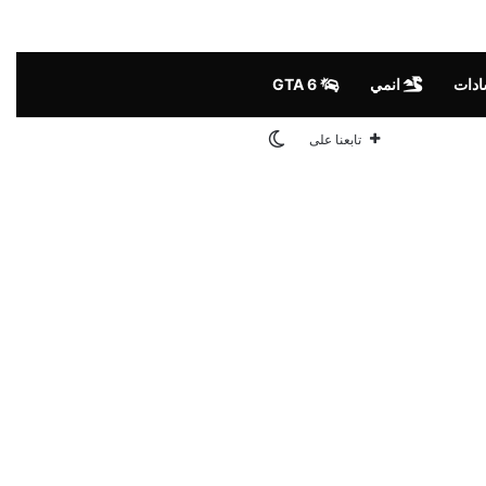
ادات
انمي
GTA 6
الوضع المظلم
تابعنا على