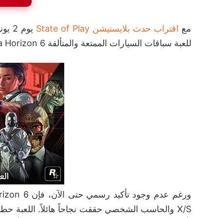
مع
اقتراب حدث بلايستيشن State of Play
للعبة سباقات السيارات الممتعة والمتألقة Forza Horizon 6، لكي يتم الإعلان عن موعد صدورها على PS5.