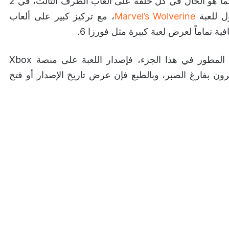
حدث بلايستيشن State of Play سيكون هناك تطرق كما هو الحال في كل حلقة على ألعاب الطرف الثالث، في 2
Marvel’s Wolverine
، مع تركيز كبير على ألعاب
ة تماماً لعرض لعبة كبيرة مثل فورزا 6.
بالنسبة لي، فإن التوقيت مثالي الآن ليتم تتويج ابداع المطور في هذا الجزء، فإصدار اللعبة على منصة Xbox
نجحا بشكل كبير، واللاعبون على PS5 ينتظرون بفارغ الصبر، وبالطبع فإن عرض تاريخ الإصدار أو فتح