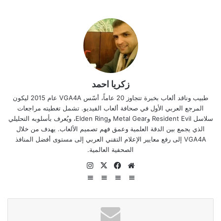
زكريا احمد
طبيب وناقد ألعاب بخبرة تتجاوز 20 عاماً، أسّس VGA4A عام 2015 ليكون
المرجع العربي الأول في صحافة ألعاب الفيديو. تشمل تغطيته مراجعات
سلاسل Resident Evil وMetal Gear وElden Ring، ويُعرف بأسلوبه التحليلي
الذي يجمع بين الدقة العلمية وعمق فهم تصميم الألعاب. يهدف من خلال
VGA4A إلى رفع معايير الإعلام التقني العربي إلى مستوى أفضل المنافذ
الصحفية العالمية.
موق
في
‫X
انس
ع
سب
تقر
الوي
وك
ام
ب