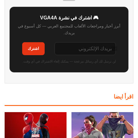
🎮 اشترك في نشرة VGA4A
أبرز أخبار ومراجعات الألعاب للمجتمع العربي — كل أسبوع في
بريدك.
اشترك
لن نرسل لك أي رسائل مزعجة — يمكنك إلغاء الاشتراك في أي وقت.
اقرأ ايضا