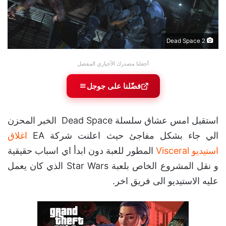
Dead Space 2
أجعلنا مصدرك الأخباري المفضل
فضّلنا على جوجل
استقبل امس عشاق سلسلة Dead Space الخبر المحزن
الي جاء بشكل مفاجئ حيث اعلنت شركة EA
اغلاق
استيديو Visceral
المطور للعبة دون ابدأ اي اسباب حقيقية
و نقل المشروع الخاص بلعبة Star Wars الذي كان يعمل
عليه الاستيديو الى فريق اخر.