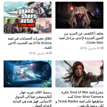
شاهد | الكشف عن المزيد من
الصور الجديدة لإحدى مراحل لعبة
اغلاق عشرات الحسابات في لعبة
Code Vein..
GTA Online بعد التحديث الاخير
للعبة..
30 مارس، 2018
26 مارس، 2018
مخرج لعبة God of War: فكرة
رسميا: اقاف توريد جهاز
One-Shot Camera كنت
البلايستيشن فيتا الى السوق
ساطبقها على لعبة Tomb Raider و
الاسباني, فهل هذه هي البداية
لكن وجهة بالرفض..
لاعدام الجهاز..