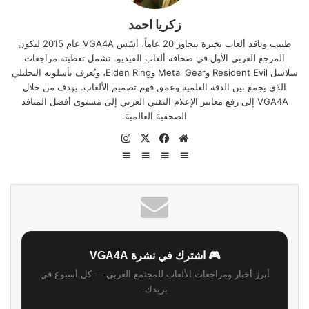
زكريا احمد
طبيب وناقد ألعاب بخبرة تتجاوز 20 عاماً، أسّس VGA4A عام 2015 ليكون
المرجع العربي الأول في صحافة ألعاب الفيديو. تشمل تغطيته مراجعات
سلاسل Resident Evil وMetal Gear وElden Ring، ويُعرف بأسلوبه التحليلي
الذي يجمع بين الدقة العلمية وعمق فهم تصميم الألعاب. يهدف من خلال
VGA4A إلى رفع معايير الإعلام التقني العربي إلى مستوى أفضل المنافذ
الصحفية العالمية.
موقع
‫X
فيسبوك
انستقرام
الويب
🎮 اشترك في نشرة VGA4A
أبرز أخبار ومراجعات الألعاب للمجتمع العربي — كل أسبوع في
بريدك.