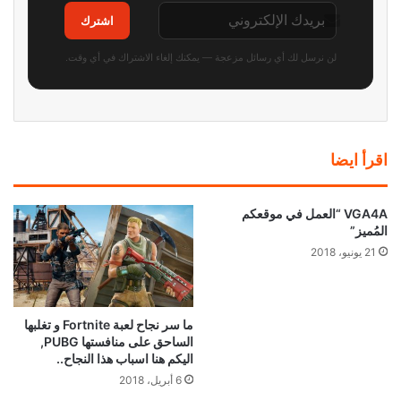
اشترك
لن نرسل لك أي رسائل مزعجة — يمكنك إلغاء الاشتراك في أي وقت.
اقرأ ايضا
VGA4A “العمل في موقعكم
المُميز”
21 يونيو، 2018
ما سر نجاح لعبة Fortnite و تغلبها
الساحق على منافستها PUBG,
اليكم هنا اسباب هذا النجاح..
6 أبريل، 2018