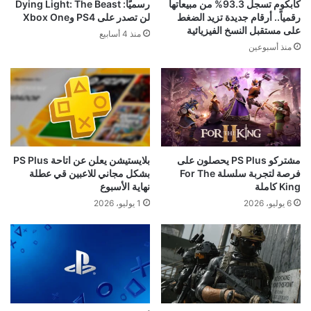
كابكوم تسجل 93.3% من مبيعاتها
رسميًا: Dying Light: The Beast
رقمياً.. أرقام جديدة تزيد الضغط
لن تصدر على PS4 وXbox One
على مستقبل النسخ الفيزيائية
منذ 4 أسابيع
منذ أسبوعين
مشتركو PS Plus يحصلون على
بلايستيشن يعلن عن اتاحة PS Plus
فرصة لتجربة سلسلة For The
بشكل مجاني للاعبين قي عطلة
King كاملة
نهاية الأسبوع
6 يوليو، 2026
1 يوليو، 2026