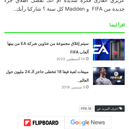
عزيزي القارئ فكرة سديدة ام انك تفضل اطلاق جزء
جديدة من FIFA و Madden كل سنة ؟ شاركنا رأيك..
اقرأ ايضا
سيتم إغلاق مجموعة من عناوين شركة EA من بينها
ألعاب FIFA
10 أغسطس، 2023
مبيعات لعبة فيفا 18 تتخطى حاجز الـ 24 مليون حول
العالم..
5 سبتمبر، 2018
اعرف المزيد عن
FIFA 18