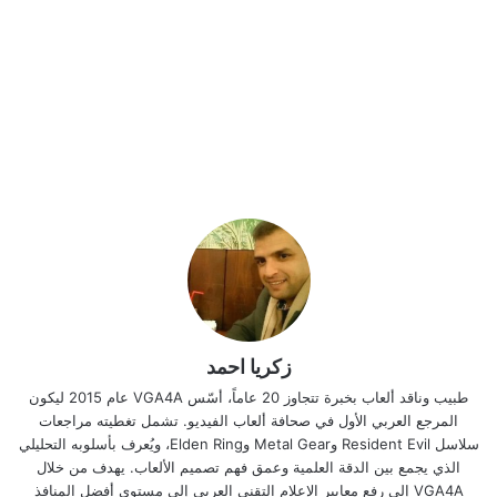
زكريا احمد
طبيب وناقد ألعاب بخبرة تتجاوز 20 عاماً، أسّس VGA4A عام 2015 ليكون
المرجع العربي الأول في صحافة ألعاب الفيديو. تشمل تغطيته مراجعات
سلاسل Resident Evil وMetal Gear وElden Ring، ويُعرف بأسلوبه التحليلي
الذي يجمع بين الدقة العلمية وعمق فهم تصميم الألعاب. يهدف من خلال
VGA4A إلى رفع معايير الإعلام التقني العربي إلى مستوى أفضل المنافذ