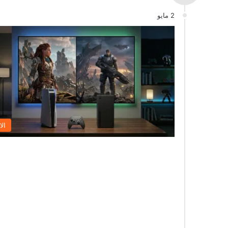
2 مايو
الا