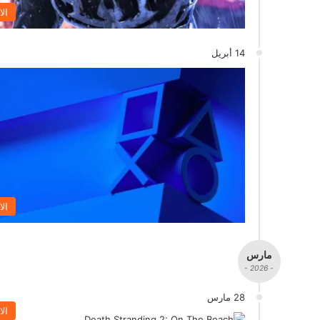
الا
14 أبريل
الا
مارس
- 2026 -
28 مارس
الا