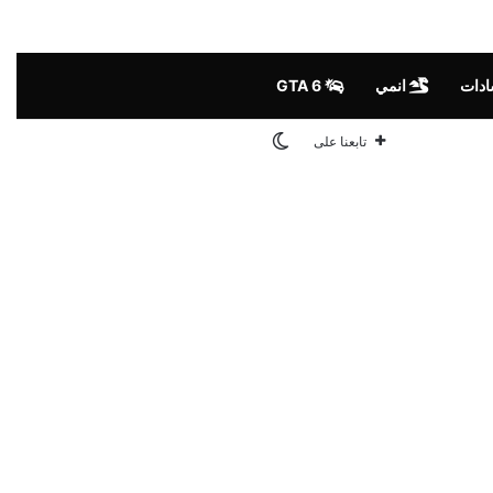
ادات
انمي
GTA 6
الوضع المظلم
تابعنا على