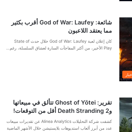
شائعة: God of War: Laufey أقرب بكثير
مما يعتقد اللاعبون
كان إعلان لعبة God of War: Laufey خلال حدث State of
Play الأخير، من أكثر المفاجآت السارة لعشاق السلسلة، رغم…
خبار
تقرير: Ghost of Yōtei تتألق في مبيعاتها
وDeath Stranding 2 أقل من التوقعات!
كشفت شركة التحليلات Alinea Analytics عن تقديرات مبيعات
عدد من أبرز ألعاب استديوهات بلايستيشن خلال الأشهر الماضية