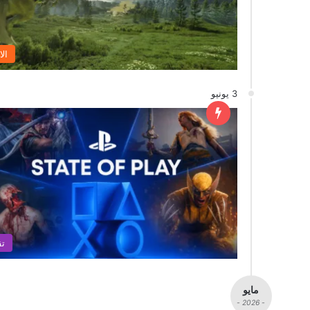
الا
3 يونيو
تق
مايو
- 2026 -