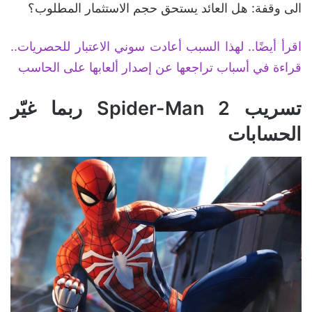
الى وقفة: هل العائد يستحق حجم الاستثمار المطلوب؟
اقرأ أيضًا.. لهذا السبب أعادت سوني الاعتبار للحصريات..
قراءة في أسباب تراجعها عن إصدار ألعابها على الحاسب
تسريب Spider-Man 2 ربما غيّر
الحسابات