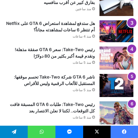
بفارق كبير عن أقرب منافسيه
منذ ساعتين
هل ستدفع لمشاهدة استعراض GTA 6 على Netflix
أم تنتظر 6 ساعات لمشاهدته مجاناً؟
منذ 4 ساعات
رئيس Take-Two: سعر GTA 6 صفقة مذهلة!
ونقدم قيمة أكبر بكثير من 80 دولارًا
منذ 5 ساعات
ناشر GTA 6 شركة Take-Two تحسم موقفها:
المستقبل للألعاب الرقمية وليس للأقراص
منذ 5 ساعات
رئيس Take-Two: طلبات GTA 6 المسبقة فاقت
كل التوقعات.. لكننا لا نعلن الانتصار بعد
منذ 8 ساعات
بعد سنوات في البورصة.. Devolver Digital تخطط
يسبوك
‫X
ماسنجر
واتساب
تيلقرام