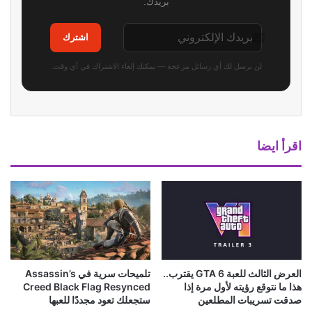
بريدك.
اشترك
لن نرسل لك أي رسائل مزعجة — يمكنك إلغاء الاشتراك في أي وقت.
اقرأ ايضا
العرض الثالث للعبة GTA 6 يقترب..
تلميحات سرية في Assassin’s
هذا ما نتوقع رؤيته لأول مرة إذا
Creed Black Flag Resynced
صدقت تسريبات المطلعين
ستجعلك تعود مجددًا للعبها