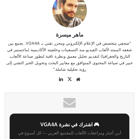
ماهر ميسرة
"صحفي متخصص في الإعلام الإلكتروني ومحرر تقني بـ VGA4A. يجمع بين
شغفه الممتد لألعاب الفيديو منذ التسعينات وخلفيته الأكاديمية (ماجستير في
التاريخ والجغرافيا) لتقديم تحليل معمق ونظرة ثاقبة لتطور صناعة الألعاب.
خبير في صياغة المحتوى المتوافق مع معايير البحث وتحويل الخبر التقني إلى
رؤية تحليلية شاملة."
موقع
‫X
لينكدإن
الويب
🎮 اشترك في نشرة VGA4A
أبرز أخبار ومراجعات الألعاب للمجتمع العربي — كل أسبوع في