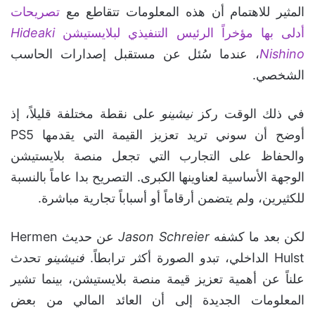
المثير للاهتمام أن هذه المعلومات تتقاطع مع
تصريحات
أدلى بها مؤخراً الرئيس التنفيذي لبلايستيشن
Hideaki
Nishino
، عندما سُئل عن مستقبل إصدارات الحاسب
الشخصي.
في ذلك الوقت ركز
نيشينو
على نقطة مختلفة قليلاً، إذ
أوضح أن سوني تريد تعزيز القيمة التي يقدمها PS5
والحفاظ على التجارب التي تجعل منصة بلايستيشن
الوجهة الأساسية لعناوينها الكبرى. التصريح بدا عاماً بالنسبة
للكثيرين، ولم يتضمن أرقاماً أو أسباباً تجارية مباشرة.
لكن بعد ما كشفه
Jason Schreier
عن حديث Hermen
Hulst الداخلي، تبدو الصورة أكثر ترابطاً.
فنيشينو
تحدث
علناً عن أهمية تعزيز قيمة منصة بلايستيشن، بينما تشير
المعلومات الجديدة إلى أن العائد المالي من بعض