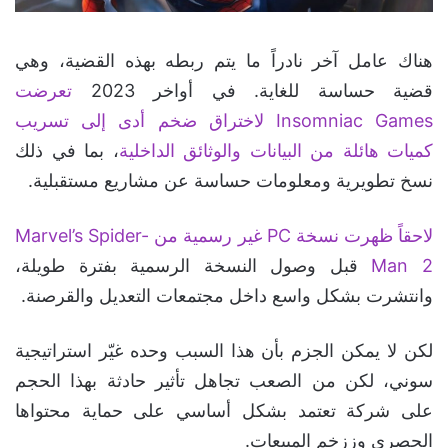
هناك عامل آخر نادراً ما يتم ربطه بهذه القضية، وهي
قضية حساسة للغاية. في أواخر 2023
تعرضت
Insomniac Games لاختراق ضخم أدى إلى تسريب
كميات هائلة من البيانات والوثائق الداخلية
، بما في ذلك
نسخ تطويرية ومعلومات حساسة عن مشاريع مستقبلية.
لاحقاً ظهرت نسخة PC غير رسمية من Marvel’s Spider-
Man 2
قبل وصول النسخة الرسمية بفترة طويلة،
وانتشرت بشكل واسع داخل مجتمعات التعديل والقرصنة.
لكن لا يمكن الجزم بأن هذا السبب وحده غيّر استراتيجية
سوني، لكن من الصعب تجاهل تأثير حادثة بهذا الحجم
على شركة تعتمد بشكل أساسي على حماية محتواها
الحصري وززخم المبيعات.