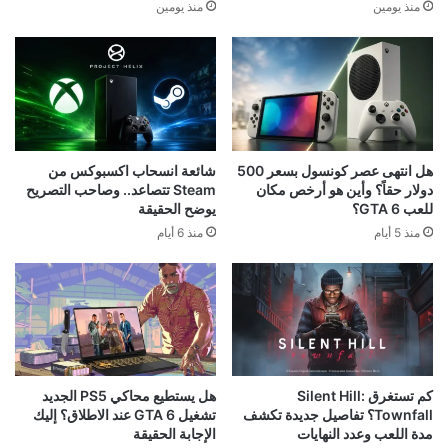
منذ يومين
منذ يومين
هل انتهى عصر كونسول بسعر 500
شائعة انسحاب اكسبوكس من
دولار حقاً؟ وأين هو أرخص مكان
Steam تتصاعد.. وصاحب التصريح
للعب GTA 6؟
يوضح الحقيقة
منذ 5 أيام
منذ 6 أيام
كم تستغرق Silent Hill:
هل يستطيع محاكي PS5 الجديد
Townfall؟ تفاصيل جديدة تكشف
تشغيل GTA 6 عند الاطلاق؟ إليك
مدة اللعب وعدد النهايات
الإجابة الحقيقة