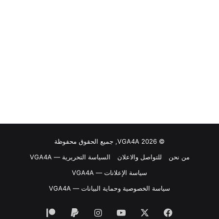
© VGA4A 2026, جميع الحقوق محفوظة
من نحن
للتواصل والاعلان
السياسة التحريرية — VGA4A
سياسة الإعلانات — VGA4A
سياسة الخصوصية وحماية البيانات — VGA4A
فيسبوك
‫X
‫YouTube
انستقرام
‫Patreon