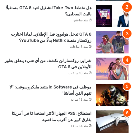
هل تخطط Take-Two لتشغيل لعبة GTA 6 مستقبلًا
بالبث السحابي؟
منذ ساعتين
GTA 6 تدخل هوليوود قبل الإطلاق.. لماذا اختارت
روكستار منصة Netflix بدلًا من YouTube؟
منذ 3 ساعات
شراير: روكستار لن تكشف عن أي شيء يتعلق بطور
الأونلاين في GTA 6
منذ 10 ساعات
موظف في id Software ينتقد مايكروسوفت: “لا
تفهم الفن أساسًا”
منذ 13 ساعة
استطلاع: PS5 الجهاز الأكثر استخدامًا في أمريكا
بفارق كبير عن أقرب منافسيه
منذ 14 ساعة