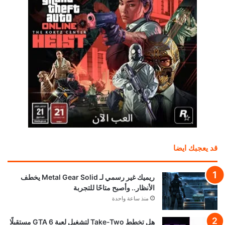
قد يعجبك ايضا
ريميك غير رسمي لـ Metal Gear Solid يخطف
الأنظار.. وأصبح متاحًا للتجربة
منذ ساعة واحدة
هل تخطط Take-Two لتشغيل لعبة GTA 6 مستقبلًا