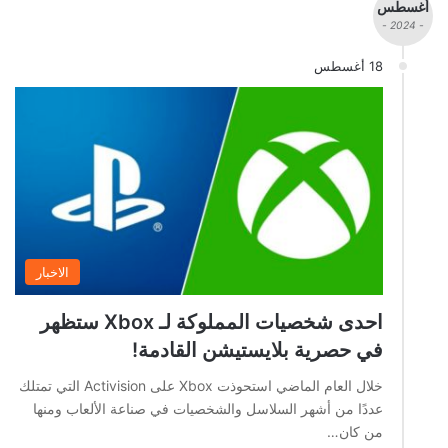
أغسطس
- 2024 -
18 أغسطس
الاخبار
احدى شخصيات المملوكة لـ Xbox ستظهر
في حصرية بلايستيشن القادمة!
خلال العام الماضي استحوذت Xbox على Activision التي تمتلك
عددًا من أشهر السلاسل والشخصيات في صناعة الألعاب ومنها
من كان…