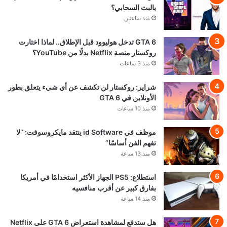
بالبث السحابي؟
منذ ساعتين
GTA 6 تدخل هوليوود قبل الإطلاق.. لماذا اختارت
روكستار منصة Netflix بدلًا من YouTube؟
منذ 3 ساعات
شراير: روكستار لن تكشف عن أي شيء يتعلق بطور
الأونلاين في GTA 6
منذ 10 ساعات
موظف في id Software ينتقد مايكروسوفت: “لا
تفهم الفن أساسًا”
منذ 13 ساعة
استطلاع: PS5 الجهاز الأكثر استخدامًا في أمريكا
بفارق كبير عن أقرب منافسيه
منذ 14 ساعة
هل ستدفع لمشاهدة استعراض GTA 6 على Netflix