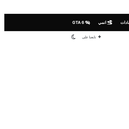
ادات
انمي
GTA 6
الوضع المظلم
تابعنا على