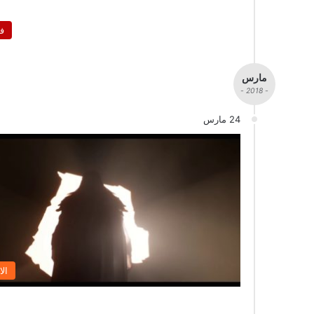
ف
مارس
- 2018 -
24 مارس
الا