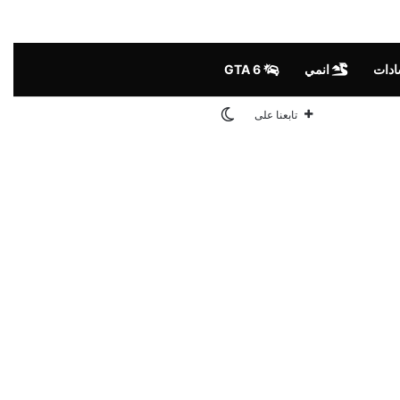
ادات
انمي
GTA 6
الوضع المظلم
تابعنا على