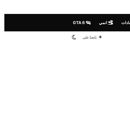
ادات
انمي
GTA 6
الوضع المظلم
تابعنا على