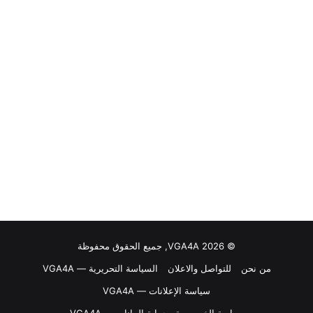
© VGA4A 2026, جميع الحقوق محفوظة
من نحن
للتواصل والاعلان
السياسة التحريرية — VGA4A
سياسة الإعلانات — VGA4A
سياسة الخصوصية وحماية البيانات — VGA4A