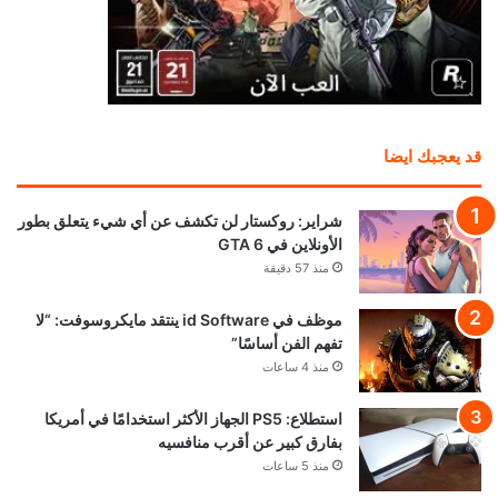
قد يعجبك ايضا
شراير: روكستار لن تكشف عن أي شيء يتعلق بطور
الأونلاين في GTA 6
منذ 57 دقيقة
موظف في id Software ينتقد مايكروسوفت: “لا
تفهم الفن أساسًا”
منذ 4 ساعات
استطلاع: PS5 الجهاز الأكثر استخدامًا في أمريكا
بفارق كبير عن أقرب منافسيه
منذ 5 ساعات