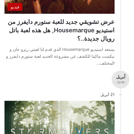
فيديو
عرض تشويقي جديد للعبة ستورم دايفرز من
استيديو Housemarque, هل هذه لعبة باتل
رويال جديدة..؟
يستعد استيديو Housemarque الذي قدم لنا لعبتي ريزو جان و
نيكست ماكينا للكشف عن مشروعة الجديد لعبة ستورم دايفرز و
المختلف…
أبريل
- 2018 -
21 أبريل