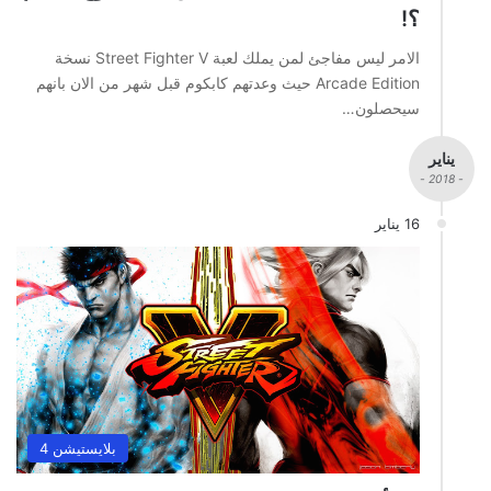
؟!
الامر ليس مفاجئ لمن يملك لعبة Street Fighter V نسخة
Arcade Edition حيث وعدتهم كابكوم قبل شهر من الان بانهم
سيحصلون…
يناير
- 2018 -
16 يناير
بلايستيشن 4