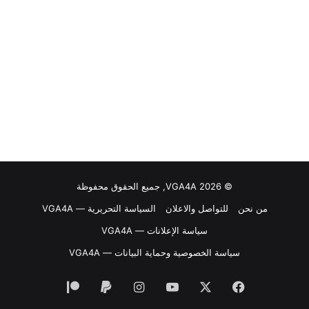
© VGA4A 2026, جميع الحقوق محفوظة
من نحن
للتواصل والاعلان
السياسة التحريرية — VGA4A
سياسة الإعلانات — VGA4A
سياسة الخصوصية وحماية البيانات — VGA4A
فيسبوك
‫X
‫YouTube
انستقرام
‫Patreon