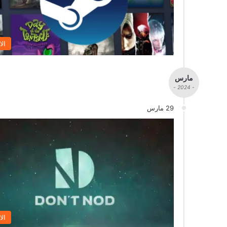
الا
مارس
- 2024 -
29 مارس
الا