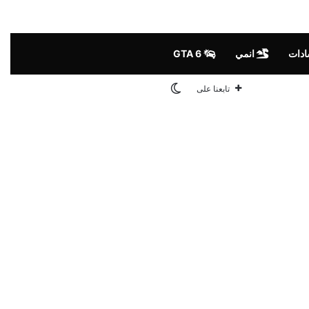
ادات
انمي
GTA 6
الوضع المظلم
تابعنا على