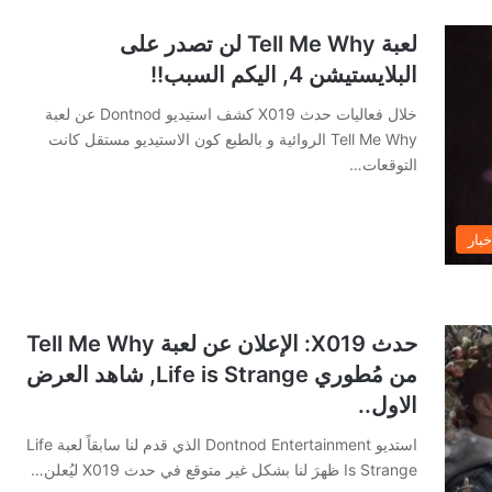
لعبة Tell Me Why لن تصدر على
البلايستيشن 4, اليكم السبب!!
خلال فعاليات حدث X019 كشف استيديو Dontnod عن لعبة
Tell Me Why الروائية و بالطبع كون الاستيديو مستقل كانت
التوقعات…
خبار
حدث X019: الإعلان عن لعبة Tell Me Why
من مُطوري Life is Strange, شاهد العرض
الاول..
استديو Dontnod Entertainment الذي قدم لنا سابقاً لعبة Life
Is Strange ظهرَ لنا بشكل غير متوقع في حدث X019 ليُعلن…