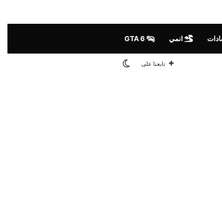
ادات
انمي
GTA 6
الوضع المظلم
تابعنا على