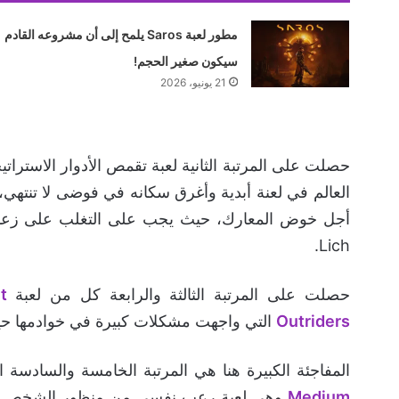
مطور لعبة Saros يلمح إلى أن مشروعه القادم
سيكون صغير الحجم!
21 يونيو، 2026
حصلت على المرتبة الثانية لعبة تقمص الأدوار الاستراتي
العالم في لعنة أبدية وأغرق سكانه في فوضى لا تنتهي، 
أجل خوض المعارك، حيث يجب على التغلب على زعماء ا
Lich.
حصلت على المرتبة الثالثة والرابعة كل من لعبة
t
Outriders
التي واجهت مشكلات كبيرة في خوادمها حي
المفاجئة الكبيرة هنا هي المرتبة الخامسة والسادسة التي حصلت ع
Medium
وهي لعبة رعب نفسي من منظور الشخص الثا