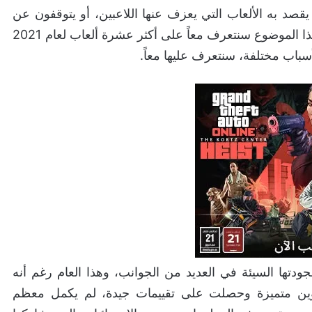
 متداول يعرف بـ retired game، الذي يقصد به الألعاب التي يعزف عنها اللاعبين، أو يتوقفون عن
لعبها بعد بضع ساعات أو بضع دقائق من اللعب، وفي هذا الموضوع سنتعرف معاً على أكثر عشرة ألعاب لعام 2021
أسباب مختلفة، سنتعرف عليها معاً.
جودتها السيئة في العديد من الجوانب، وهذا العام رغم أنه
 عناوين متميزة وحصلت على تقييمات جيدة، لم يكمل معظم