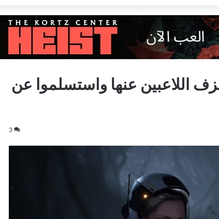
ف اللاعبين عنها واستسلموا عن
3