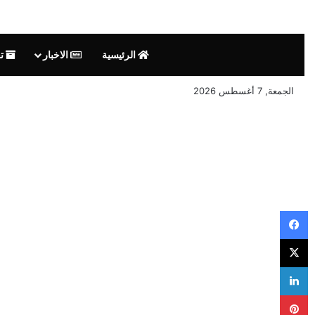
الرئيسية
الاخبار
تق
الجمعة, 7 أغسطس 2026
فيسبوك
‫X
لينكدإن
بينتيريست