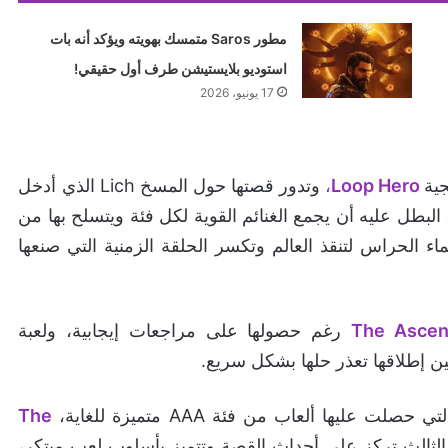
مطور Saros متمسك بهويته ويؤكد أنه بات
استوديو بلايستيشن طرف أول حقيقي!
17 يونيو، 2026
جية
Loop Hero
،
وتدور قصتها حول المسخ Lich الذي أدخل
البطل عليه أن يجمع الغنائم القوية لكل فئة ويتسلح بها من
لحراس لتنقذ العالم وتكسر الحلقة الزمنية التي صنعها
The Ascen
رغم حصولها على مراجعات إيجابية، ولعبة
ن إطلاقها تعذر حلها بشكل سريع.
ليها ألعاب من فئة AAA متميزة للغاية،
The
لث تركز على أحداث القصة وتتميز بأسلوب لعب مبتكر،