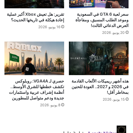
سعر لعبة GTA 6 في السعودية
تقرير: هل تعيش Xbox أكبر عملية
وموعد الطلب المسبق، ومفاجأة
إعادة هيكلة في تاريخها الحديث؟
العرض الدعائي الثالث!
16 يونيو، 2026
20 يونيو، 2026
هذه أشهر ريميكات الألعاب القادمة
حصري لـ VGA4A: روبلوكس
في 2026 و 2027.. العودة للحنين
تكشف خططها للشرق الأوسط..
بمخاطر أقل!
أنظمة إشراف عربية واستثمارات
جديدة ودعم متواصل للمطورين
15 يونيو، 2026
8 يونيو، 2026