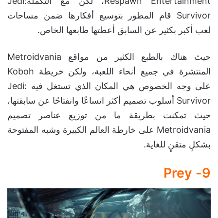
Respawn Entertainment، لكن مع التكملةJedi:
Survivor قام المطور بتوسيع أفكارها ضمن مساحات
لعب أكبر بكثير عن السابق أعطتها طابعها الخاص.
حيث هناك بالطبع الكثير من مواقع Metroidvania
المنتشرة في جميع أنحاء اللعبة، ولكن خريطة Koboh
على وجه الخصوص هي المكان الذي تستغل فيه Jedi:
Survivor أسلوب تصميم أكثر اتساعًا وانفتاحًا عن سابقتها،
حيث تمكنت بطريقة ما من توزيع عناصر تصميم
Metroidvania على خارطة العالم الكبيرة وشبه المفتوحة
بشكلٍ متقنٍ للغاية.
9- Prey