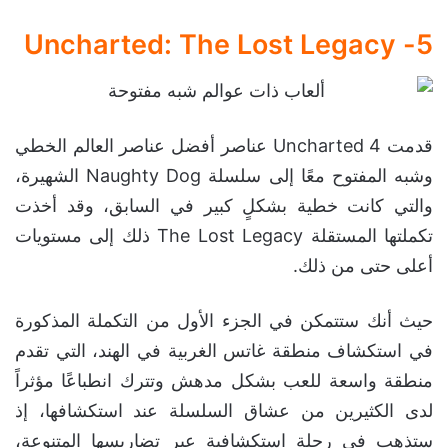
5- Uncharted: The Lost Legacy
قدمت Uncharted 4 عناصر أفضل عناصر العالم الخطي
وشبه المفتوح معًا إلى سلسلة Naughty Dog الشهيرة،
والتي كانت خطية بشكلٍ كبير في السابق، وقد أخذت
تكملتها المستقلة The Lost Legacy ذلك إلى مستويات
أعلى حتى من ذلك.
حيث أنك ستتمكن في الجزء الأول من التكملة المذكورة
في استكشاف منطقة غاتس الغربية في الهند، التي تقدم
منطقة واسعة للعب بشكل مدهش وتترك انطباعًا مؤثراً
لدى الكثيرين من عشاق السلسلة عند استكشافها، إذ
ستذهب في رحلةٍ استكشافية عبر تضاريسها المتنوعة،