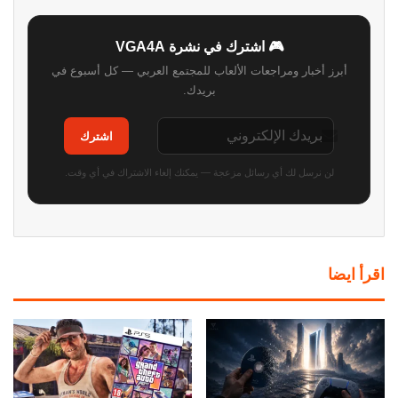
🎮 اشترك في نشرة VGA4A
أبرز أخبار ومراجعات الألعاب للمجتمع العربي — كل أسبوع في
بريدك.
اشترك
لن نرسل لك أي رسائل مزعجة — يمكنك إلغاء الاشتراك في أي وقت.
اقرأ ايضا