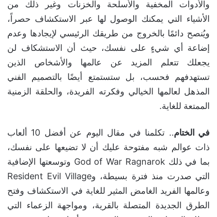
والأدوات المخفية والأسلحة والخزنات وغير ذلك من
الأشياء التي يمكنك الوصول لها عبر الاستكشاف حصراً،
ويُنصح دائمًا بالخروج من طريقك الرئيسي لإيجادها وعدم
إضاعة أي شيءٍ على نفسك، حيث أن الاستشكاف لن
يجعلك تتعلم المزيد عن عالمها والأشخاص الذين
تستهدفهم فحسب، بل ستستمتع أيضًا بالتصميم الفني
المذهل لعالمها الخيالي وفكرته الفريدة، والحلقة الزمنية
الممتعة للغاية.
في الختام
.. تكلمنا في مقال اليوم عن أفضل 10 ألعاب
ذات عوالم شبه مفتوحة عليك أن لا تضيعها على نفسك،
بما في ذلك God of War Ragnarok وتوسعتها الإضافية
التي صدرت منذ فترة بسيطة، وResident Evil Village
وعالمها الفريد الغامض المثير للغاية في الاستكشاف وفتح
الطرق الجديدة المتصلة بالقرية، ومواجهة الزعماء التي