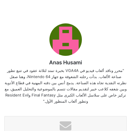
Anas Husami
"محرر وناقد ألعاب فيديو في VGA4A بخبرة تمتد لثلاثة عقود في تتبع تطور
صناعة الألعاب. بدأت رحلته الشغوفة مع جهاز Nintendo 64، وهنا صقل
نظرته النقدية تجاه هذه الصناعة. يدمج أنس بين دقته المهنية في قطاع الأدوية
وبين شغفه كلاعب خبير لتقديم مقالات تتسم بالموضوعية والتحليل العميق، مع
تركيز خاص على سلاسل الألعاب الكبرى مثل Final Fantasy وResident Evil
وتطور ألعاب المنظور الأول."