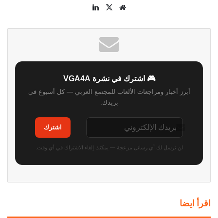
موقع
‫X
لينكدإن
الويب
🎮 اشترك في نشرة VGA4A
أبرز أخبار ومراجعات الألعاب للمجتمع العربي — كل أسبوع في
بريدك.
اشترك
لن نرسل لك أي رسائل مزعجة — يمكنك إلغاء الاشتراك في أي وقت.
اقرأ ايضا