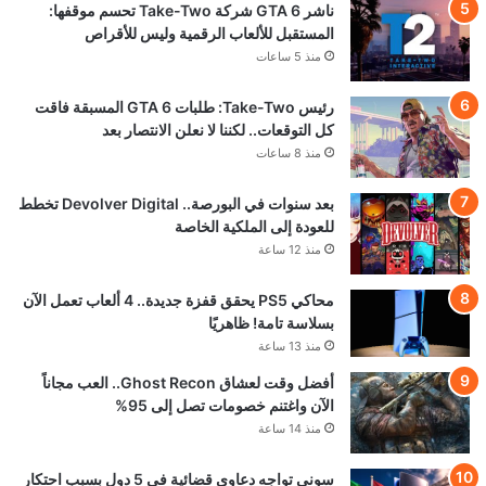
ناشر GTA 6 شركة Take-Two تحسم موقفها:
المستقبل للألعاب الرقمية وليس للأقراص
منذ 5 ساعات
رئيس Take-Two: طلبات GTA 6 المسبقة فاقت
كل التوقعات.. لكننا لا نعلن الانتصار بعد
منذ 8 ساعات
بعد سنوات في البورصة.. Devolver Digital تخطط
للعودة إلى الملكية الخاصة
منذ 12 ساعة
محاكي PS5 يحقق قفزة جديدة.. 4 ألعاب تعمل الآن
بسلاسة تامة! ظاهريًا
منذ 13 ساعة
أفضل وقت لعشاق Ghost Recon.. العب مجاناً
الآن واغتنم خصومات تصل إلى 95%
منذ 14 ساعة
سوني تواجه دعاوى قضائية في 5 دول بسبب احتكار