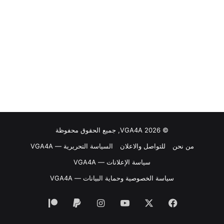
© VGA4A 2026, جميع الحقوق محفوظة
من نحن
للتواصل والاعلان
السياسة التحريرية — VGA4A
سياسة الإعلانات — VGA4A
سياسة الخصوصية وحماية البيانات — VGA4A
فيسبوك
‫X
‫YouTube
انستقرام
‫Patreon