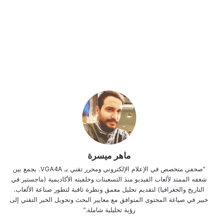
ماهر ميسرة
"صحفي متخصص في الإعلام الإلكتروني ومحرر تقني بـ VGA4A. يجمع بين
شغفه الممتد لألعاب الفيديو منذ التسعينات وخلفيته الأكاديمية (ماجستير في
التاريخ والجغرافيا) لتقديم تحليل معمق ونظرة ثاقبة لتطور صناعة الألعاب.
خبير في صياغة المحتوى المتوافق مع معايير البحث وتحويل الخبر التقني إلى
رؤية تحليلية شاملة."