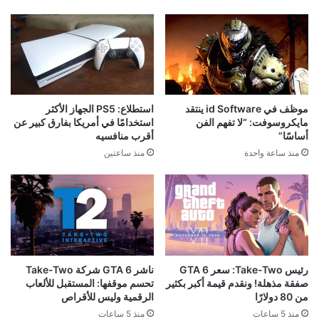
موظف في id Software ينتقد
استطلاع: PS5 الجهاز الأكثر
مايكروسوفت: “لا تفهم الفن
استخدامًا في أمريكا بفارق كبير عن
أساسًا”
أقرب منافسيه
منذ ساعة واحدة
منذ ساعتين
رئيس Take-Two: سعر GTA 6
ناشر GTA 6 شركة Take-Two
صفقة مذهلة! ونقدم قيمة أكبر بكثير
تحسم موقفها: المستقبل للألعاب
من 80 دولارًا
الرقمية وليس للأقراص
منذ 5 ساعات
منذ 5 ساعات