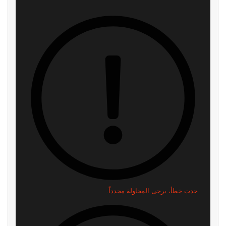
اشترك
لن نرسل لك أي رسائل مزعجة — يمكنك إلغاء الاشتراك في أي وقت.
اقرأ ايضا
رسمياً: GTA 6 تحصل على عرض
العرض الثالث للعبة GTA 6 يقترب..
مطول في 27 أغسطس.. وNetflix
هذا ما نتوقع رؤيته لأول مرة إذا
تخطف السبق
صدقت تسريبات المطلعين
منذ 8 دقائق
منذ 3 ساعات