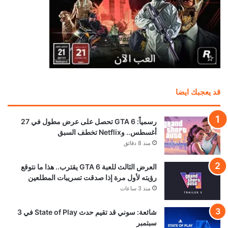
منذ 11 ساعة
بعد سنوات من المطالبات.. إكسبوكس تستعد لإضافة
“بلاتينيوم” خاص بها
منذ 15 ساعة
تسريب خصائص نسخة الجيل الحالي من Ghost
Recon Wildlands
منذ 16 ساعة
نجوم Resident Evil Requiem يستضيفون حدث
Future Game Show القادم
منذ 17 ساعة
تحميل المزيد