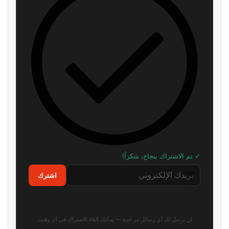
شائعة: سوني قد تقيم حدث State
Roblox تخسر 70 مليار دولار من
of Play في 3 سبتمبر
قيمتها السوقية.. والإدارة تكشف
السبب الرئيسي
منذ 5 ساعات
منذ 6 ساعات
مطور سابق في روكستار: لن أتفاجأ
رسميًا: Phantom Blade Zero
إذا تم تأجيل GTA 6 مرة أخرى
أصبحت ذهبية وجاهزة لإطلاق
والطلب المسبق وعرض جديد!
منذ 6 ساعات
منذ 9 ساعات