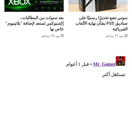
قد يعجبك ايضا
رسمياً: GTA 6 تحصل على عرض مطول في 27
أغسطس.. وNetflix تخطف السبق
منذ 8 دقائق
العرض الثالث للعبة GTA 6 يقترب.. هذا ما نتوقع
رؤيته لأول مرة إذا صدقت تسريبات المطلعين