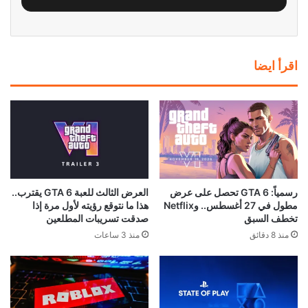
سوني تضع تحذيرًا رسميًا على
بعد سنوات من المطالبات..
صناديق PS5 بشأن نهاية الألعاب
إكسبوكس تستعد لإضافة “بلاتينيوم”
الفيزيائية
خاص بها
منذ 11 ساعة
منذ 15 ساعة