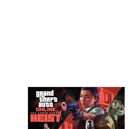
منذ 3 ساعات
شائعة: سوني قد تقيم حدث State of Play في 3
سبتمبر
منذ 5 ساعات
Roblox تخسر 70 مليار دولار من قيمتها السوقية..
والإدارة تكشف السبب الرئيسي
منذ 6 ساعات
مطور سابق في روكستار: لن أتفاجأ إذا تم تأجيل
GTA 6 مرة أخرى
منذ 6 ساعات
رسميًا: Phantom Blade Zero أصبحت ذهبية
وجاهزة لإطلاق والطلب المسبق وعرض جديد!
منذ 9 ساعات
سوني تضع تحذيرًا رسميًا على صناديق PS5 بشأن
نهاية الألعاب الفيزيائية