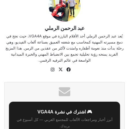
عبد الرحمن الرملي
يُعد عبد الرحمن الرملي أحد الأقلام البارزة في موقع VGA4A، حيث نجح في
دمج مسيرته المهنية كمحاسب مع شغفه العميق بصناعة ألعاب الفيديو، وهي
رحلة بدأت منذ نعومة أظفاره وامتدت لأكثر من عقدين من الزمن. هذا المزيج
الفريد يمنحه رؤية تحليلية تجمع بين الانضباط المهني والخبرة الميدانية
الواسعة في عالم الترفيه الرقمي.
موقع
‫X
فيسبوك
انستقرام
الويب
🎮 اشترك في نشرة VGA4A
أبرز أخبار ومراجعات الألعاب للمجتمع العربي — كل أسبوع في
بريدك.