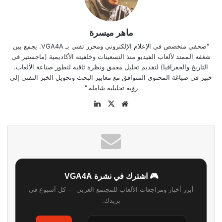
ماهر ميسرة
"صحفي متخصص في الإعلام الإلكتروني ومحرر تقني بـ VGA4A. يجمع بين
شغفه الممتد لألعاب الفيديو منذ التسعينات وخلفيته الأكاديمية (ماجستير في
التاريخ والجغرافيا) لتقديم تحليل معمق ونظرة ثاقبة لتطور صناعة الألعاب.
خبير في صياغة المحتوى المتوافق مع معايير البحث وتحويل الخبر التقني إلى
رؤية تحليلية شاملة."
موقع
‫X
لينكدإن
الويب
🎮 اشترك في نشرة VGA4A
أبرز أخبار ومراجعات الألعاب للمجتمع العربي — كل أسبوع في
بريدك.