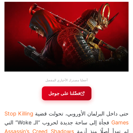
أجعلنا مصدرك الأخباري المفضل
فضّلنا على جوجل
حتى داخل البرلمان الأوروبي، تحولت قضية
Stop Killing
Games
فجأة إلى ساحة جديدة لحروب “الـ Woke” التي
لم تهدأ أصلًا منذ أزمة
Assassin’s Creed Shadows