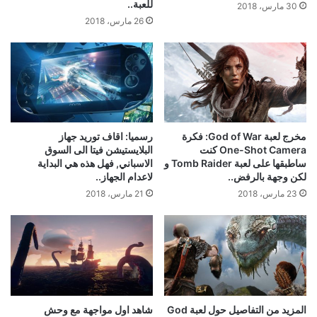
للعبة..
30 مارس، 2018
26 مارس، 2018
مخرج لعبة God of War: فكرة
رسميا: اقاف توريد جهاز
One-Shot Camera كنت
البلايستيشن فيتا الى السوق
ساطبقها على لعبة Tomb Raider و
الاسباني, فهل هذه هي البداية
لكن وجهة بالرفض..
لاعدام الجهاز..
23 مارس، 2018
21 مارس، 2018
المزيد من التفاصيل حول لعبة God
شاهد اول مواجهة مع وحش