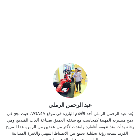
عبد الرحمن الرملي
يُعد عبد الرحمن الرملي أحد الأقلام البارزة في موقع VGA4A، حيث نجح في
دمج مسيرته المهنية كمحاسب مع شغفه العميق بصناعة ألعاب الفيديو، وهي
رحلة بدأت منذ نعومة أظفاره وامتدت لأكثر من عقدين من الزمن. هذا المزيج
الفريد يمنحه رؤية تحليلية تجمع بين الانضباط المهني والخبرة الميدانية
الواسعة في عالم الترفيه الرقمي.