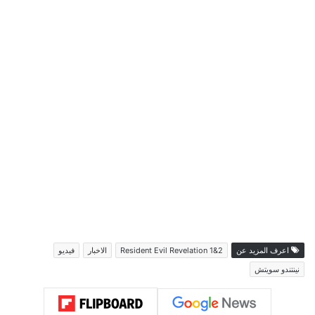
اعرف المزيد عن
Resident Evil Revelation 1&2
الاخبار
فيديو
نينتندو سويتش