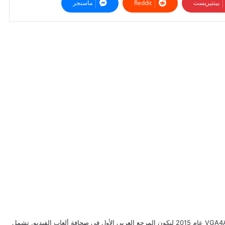
بينتيريست
ماسنجر
طبيب وناقد ألعاب بخبرة تتجاوز 20 عاماً، أسّس VGA4A عام 2015 ليكون المرجع العربي الأول في صحافة ألعاب الفيديو. تشمل