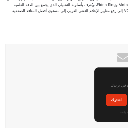
تغطيته مراجعات سلاسل Resident Evil وMetal Gear وElden Ring، ويُعرف بأسلوبه التحليلي الذي يجمع بين الدقة العلمية
وعمق فهم تصميم الألعاب. يهدف من خلال VGA4A إلى رفع معايير الإعلام التقني العربي إلى مستوى أفضل المنافذ الصحفية
ع في بريدك.
اشترك
 وقت.