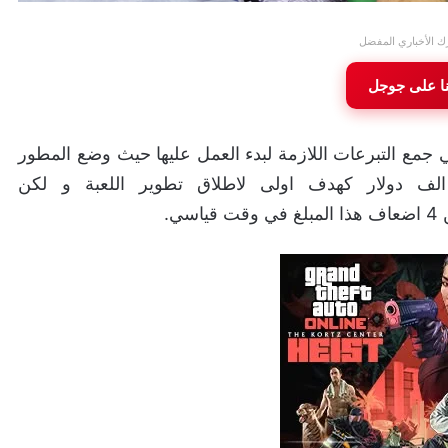
ك الأخباري المفضل
نا على جوجل
عبة Resident Evil 2: The Board Game في جمع التبرعات اللازمة لبدء العمل عليها حيث وضع المطور
استيديو Steamforged Games مبلغ 200 الف دولار كهدف اولى لاطلاق تطوير اللعبة و لكن