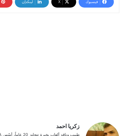
فيسبوك
‫X
لينكدإن
زكريا احمد