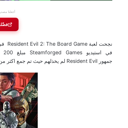
أجعلنا مصدر
فضّل
نجحت ل
في 
جمهور Resident Evil لم يخذلهم حيث تم جمع اكثر من 4 اضعاف هذا المبلغ في وقت قياسي.