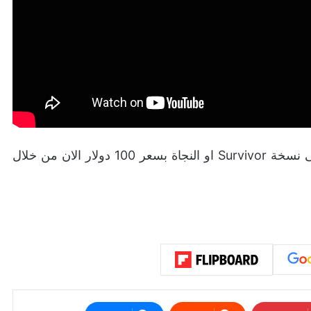
اللعبة ستصدر في سيبتمبر 2018 و يمكن الحصول على نسخة Survivor او النجاة بسعر 100 دولار الان من خلال