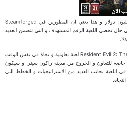
اللعبة الان تخطت مع كتابة هذا التقرير جمع مبلغ مليون دولار و هذا يعني ان المطورين في Steamforged
ي حال تخطي اللعبة الرقم المستهدف و التي تتضمن العديد
و حسب الوصف في الحملة فستكون Resident Evil 2: The Board Game لعبة تعاونية و نجاة في نفس الوقت
هم قدرات خاصة للتعاون و الخروج من مدينة راكون سيتي و سيكون
في اللعبة بجانب العديد من الاستراتيجيات و الخطط التي
لنجاة.