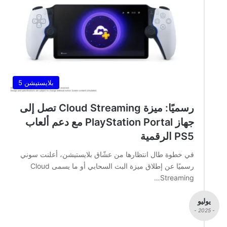
بلايستيشن 5
رسميًا: ميزة Cloud Streaming تصل إلى
جهاز PlayStation Portal مع دعم ألعاب
PS5 الرقمية
في خطوة طال انتظارها من عشّاق بلايستيشن، أعلنت سوني
رسميًا عن إطلاق ميزة البث السحابي أو ما يسمى Cloud
Streaming…
يوليو
- 2025 -