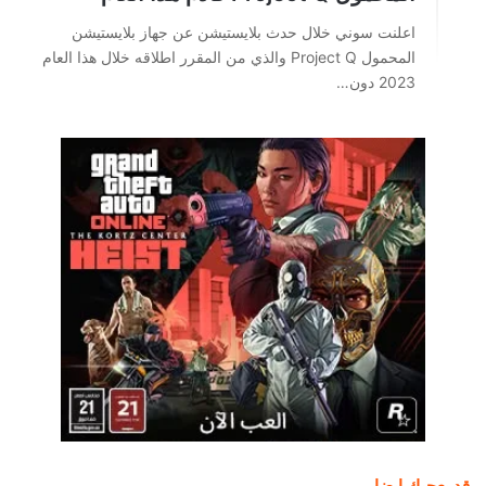
اعلنت سوني خلال حدث بلايستيشن عن جهاز بلايستيشن
المحمول Project Q والذي من المقرر اطلاقه خلال هذا العام
2023 دون…
قد يعجبك ايضا