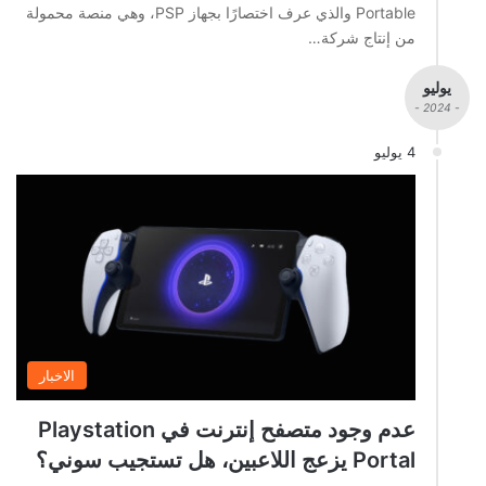
Portable والذي عرف اختصارًا بجهاز PSP، وهي منصة محمولة
من إنتاج شركة…
يوليو
- 2024 -
4 يوليو
الاخبار
عدم وجود متصفح إنترنت في Playstation
Portal يزعج اللاعبين، هل تستجيب سوني؟