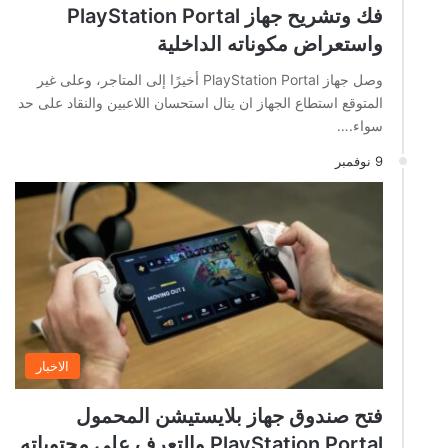
فك وتشريح جهاز PlayStation Portal
واستعراض مكوناته الداخلية
وصل جهاز PlayStation Portal أخيرًا إلى المتاجر، وعلى غير
المتوقع استطاع الجهاز ان ينال استحسان اللاعبين والنقاد على حد
سواء.…
9 نوفمبر
الاخبار
فتح صندوق جهاز بلايستيشن المحمول
PlayStation Portal والتعرف على محتوياته