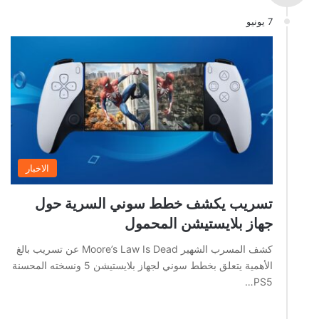
7 يونيو
الاخبار
تسريب يكشف خطط سوني السرية حول
جهاز بلايستيشن المحمول
كشف المسرب الشهير Moore’s Law Is Dead عن تسريب بالغ
الأهمية يتعلق بخطط سوني لجهاز بلايستيشن 5 ونسخته المحسنة
PS5…