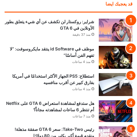
قد يعجبك ايضا
شراير: روكستار لن تكشف عن أي شيء يتعلق بطور
الأونلاين في GTA 6
منذ 37 دقيقة
موظف في id Software ينتقد مايكروسوفت: “لا
تفهم الفن أساسًا”
منذ 4 ساعات
استطلاع: PS5 الجهاز الأكثر استخدامًا في أمريكا
بفارق كبير عن أقرب منافسيه
منذ 4 ساعات
هل ستدفع لمشاهدة استعراض GTA 6 على Netflix
أم تنتظر 6 ساعات لمشاهدته مجاناً؟
منذ 7 ساعات
رئيس Take-Two: سعر GTA 6 صفقة مذهلة!
ونقدم قيمة أكبر بكثير من 80 دولارًا