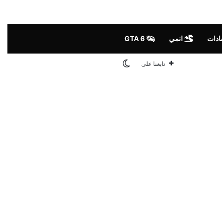
ادات
انمي
GTA 6
الوضع المظلم
تابعنا على