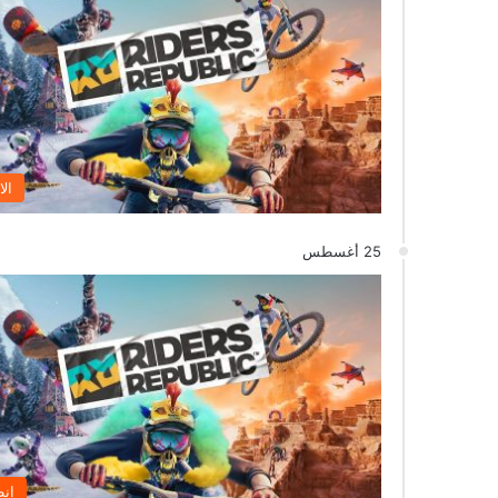
الا
25 أغسطس
إنط