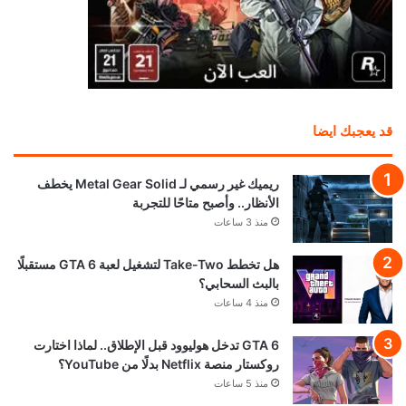
قد يعجبك ايضا
ريميك غير رسمي لـ Metal Gear Solid يخطف
الأنظار.. وأصبح متاحًا للتجربة
منذ 3 ساعات
هل تخطط Take-Two لتشغيل لعبة GTA 6 مستقبلًا
بالبث السحابي؟
منذ 4 ساعات
GTA 6 تدخل هوليوود قبل الإطلاق.. لماذا اختارت
روكستار منصة Netflix بدلًا من YouTube؟
منذ 5 ساعات