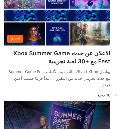
الاخبار
الاعلان عن حدث Xbox Summer Game
Fest مع +30 لعبة تجريبية
يواصل Xbox احتفالاته الصيفية بالألعاب Summer Game Fest
مع حدث تجريبي جديد من المقرر أن يبدأ قريبًا حسبما أعلن
فريق…
10 يونيو