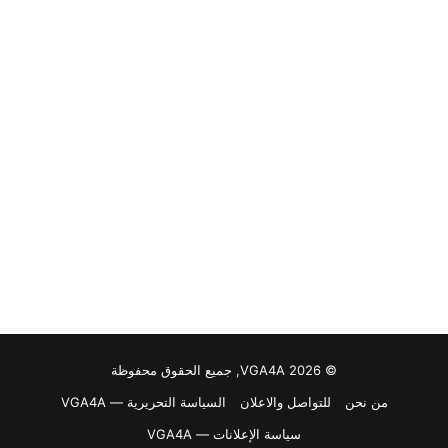
© VGA4A 2026, جميع الحقوق محفوظة
من نحن
للتواصل والاعلان
السياسة التحريرية — VGA4A
سياسة الإعلانات — VGA4A