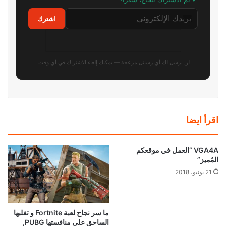
✓ تم الاشتراك بنجاح، شكراً!
اشترك
لن نرسل لك أي رسائل مزعجة — يمكنك إلغاء الاشتراك في أي وقت.
اقرأ ايضا
VGA4A “العمل في موقعكم
المُميز”
21 يونيو، 2018