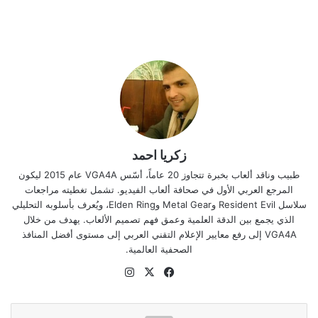
زكريا احمد
طبيب وناقد ألعاب بخبرة تتجاوز 20 عاماً، أسّس VGA4A عام 2015 ليكون
المرجع العربي الأول في صحافة ألعاب الفيديو. تشمل تغطيته مراجعات
سلاسل Resident Evil وMetal Gear وElden Ring، ويُعرف بأسلوبه التحليلي
الذي يجمع بين الدقة العلمية وعمق فهم تصميم الألعاب. يهدف من خلال
VGA4A إلى رفع معايير الإعلام التقني العربي إلى مستوى أفضل المنافذ
الصحفية العالمية.
‫X
فيسبوك
انستقرام
موقع