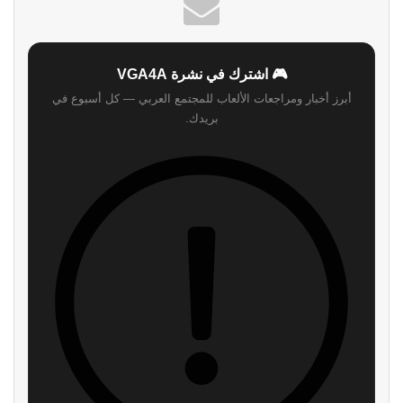
الويب
🎮 اشترك في نشرة VGA4A
أبرز أخبار ومراجعات الألعاب للمجتمع العربي — كل أسبوع في
بريدك.