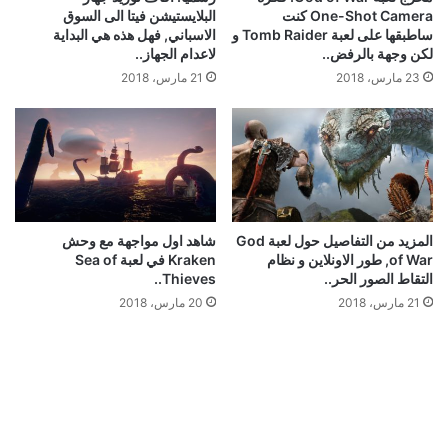
مخرج لعبة God of War: فكرة
رسميا: اقاف توريد جهاز
One-Shot Camera كنت
البلايستيشن فيتا الى السوق
ساطبقها على لعبة Tomb Raider و
الاسباني, فهل هذه هي البداية
لكن وجهة بالرفض..
لاعدام الجهاز..
23 مارس، 2018
21 مارس، 2018
المزيد من التفاصيل حول لعبة God
شاهد اول مواجهة مع وحش
of War, طور الاونلاين و نظام
Kraken في لعبة Sea of
التقاط الصور الحر..
Thieves..
21 مارس، 2018
20 مارس، 2018