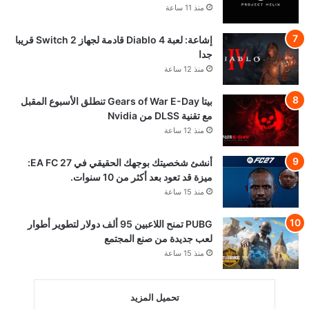
Requiem يستضيفون
حدث Future Game
Show القادم
منذ 9 ساعات
جهاز Project Helix
سيدعم ألعاب أجيال
إكسبوكس جميعها
منذ 11 ساعة
إشاعة: لعبة Diablo 4
قادمة لجهاز Switch 2
قريبا جدا
منذ 12 ساعة
بيتا Gears of War E-Day
تنطلق الأسبوع المقبل مع
تقنية DLSS من Nvidia
منذ 12 ساعة
أنشئ شخصيتك بوجهك
الحقيقي في EA FC 27:
ميزة قد تعود بعد أكثر من