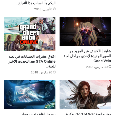
ما سر نجاح لعبة Fortnite و تغلبها
الساحق على منافستها PUBG,
اليكم هنا اسباب هذا النجاح..
6 أبريل، 2018
شاهد | الكشف عن المزيد من
الصور الجديدة لإحدى مراحل لعبة
اغلاق عشرات الحسابات في لعبة
Code Vein..
GTA Online بعد التحديث الاخير
للعبة..
30 مارس، 2018
26 مارس، 2018