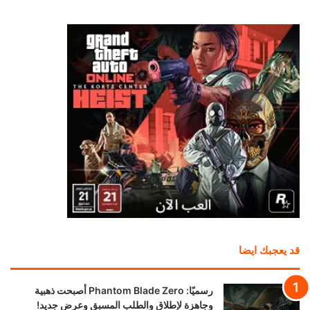
قد يعجبك ايضا