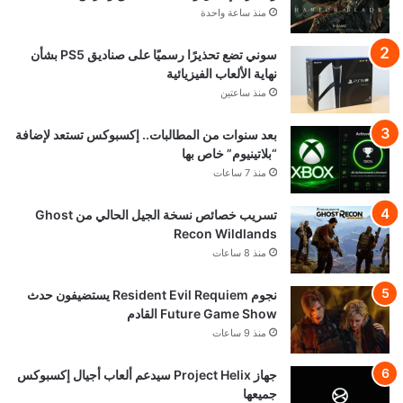
رسميًا: Phantom Blade
Zero أصبحت ذهبية
وجاهزة لإطلاق والطلب
المسبق وعرض جديد!
منذ ساعة واحدة
سوني تضع تحذيرًا رسميًا
على صناديق PS5 بشأن
نهاية الألعاب الفيزيائية
منذ ساعتين
بعد سنوات من المطالبات..
إكسبوكس تستعد لإضافة
“بلاتينيوم” خاص بها
منذ 7 ساعات
تسريب خصائص نسخة
الجيل الحالي من Ghost
Recon Wildlands
منذ 8 ساعات
نجوم Resident Evil