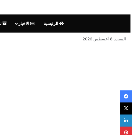
الرئيسية
الاخبار
تق
السبت, 8 أغسطس 2026
فيسبوك
‫X
لينكدإن
بينتيريست