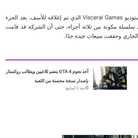
من شركة EA وأستوديو Visceral Games الذي تم إغلاقه للأسف. بعد الجزء
تحول هذا العنوان إلى سلسلة مكونة من ثلاثة أجزاء، حتى أن الشركة قد قامت
الجاري وحققت مبيعات جيدة جدًا.
أحد نجوم GTA 4 ينضم للاعبين ويطالب روكستار
بإصدار نسخة محسنة من اللعبة
منذ 3 أسابيع