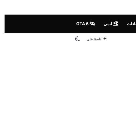
ادات
انمي
GTA 6
الوضع المظلم
تابعنا على