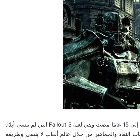
يعود تاريخ إحدى أفضل الألعاب التي صنعتها Bethesda إلى 15 عامًا مضت وهي لعبة Fallout 3 التي لم تنسى أبدًا.
واستحوذت على إعجاب النقاد والجماهير من خلال عالم ألعاب لا ينسى وطريقة