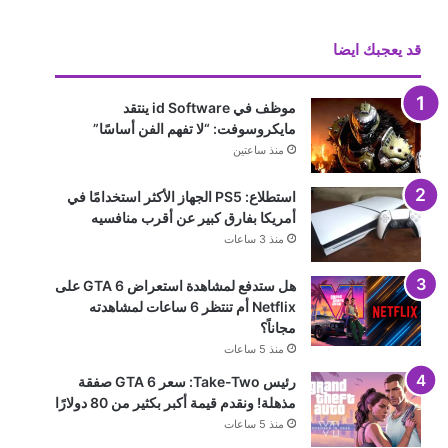
قد يعجبك ايضا
موظف في id Software ينتقد
مايكروسوفت: “لا تفهم الفن أساسًا”
منذ ساعتين
استطلاع: PS5 الجهاز الأكثر استخدامًا في
أمريكا بفارق كبير عن أقرب منافسيه
منذ 3 ساعات
هل ستدفع لمشاهدة استعراض GTA 6 على
Netflix أم تنتظر 6 ساعات لمشاهدته
مجاناً؟
منذ 5 ساعات
رئيس Take-Two: سعر GTA 6 صفقة
مذهلة! ونقدم قيمة أكبر بكثير من 80 دولارًا
منذ 5 ساعات