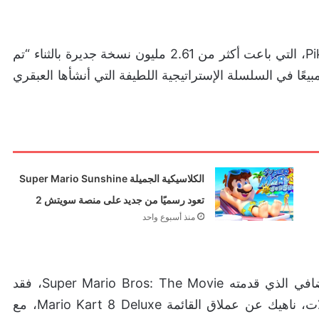
وقد كان الإصدار الأكثر جدلًا في هذا الربع لعبة Pikmin 4، التي باعت أكثر من 2.61 مليون نسخة جديرة بالثناء “تم
 مبيعًا في السلسلة الإستراتيجية اللطيفة التي أنشأها العبقري
الكلاسيكية الجميلة Super Mario Sunshine
تعود رسميًا من جديد على منصة سويتش 2
منذ أسبوع واحد
وعلينا أن لا ننسى ألعاب سلسلة Mario، والدعم الإضافي الذي قدمته Super Mario Bros: The Movie، فقد
ارتفعت مبيعات ألعاب السباك ماريو في جميع المجالات، ناهيك عن عملاق القائمة Mario Kart 8 Deluxe، مع