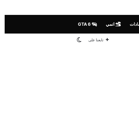
ادات
انمي
GTA 6
الوضع المظلم
تابعنا على