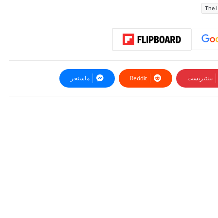
The 
بينتيريست
ماسنجر