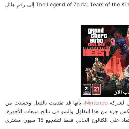
وصلت مبيعات لعبة المغامرة والأكشن والخيال The Legend of Zelda: Tears of the Kingdom إلى رقمٍ هائل
لي لشركة
Nintendo
، بأنها قد تقدمت بالفعل وحسنت من
ها ومبيعاتها حتى نهاية مارس 2024، وينعكس جزء من هذا التفاؤل والنمو في نتائج مبيعات الأجهزة،
ولكن في نفس الوقت نحن ندرك بأنه لا يمكنك الاعتماد على الكتالوج الحالي فقط لتشجيع 15 مليون مشتري
ب.