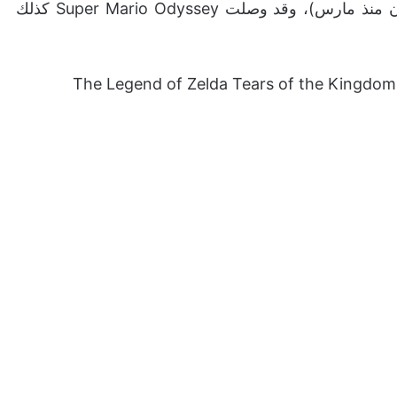
مبيعاتٍ وصلت إلى 57.01 مليون (أكثر من 1.55 مليون منذ مارس)، وقد وصلت Super Mario Odyssey كذلك