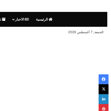
الرئيسية
الاخبار
تق
الجمعة, 7 أغسطس 2026
فيسبوك
‫X
لينكدإن
بينتيريست