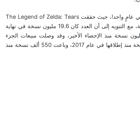
التي لم يكن أداءها سيئًا على الإطلاق بالنسبة لنينتندو في عامٍ واحد!، حيث حققت The Legend of Zelda: Tears
of the Kingdom، ما يزيد عن 20 مليون نسخة مباعة، مع التنويه إلى أن العدد كان 19.6 مليون نسخة في نهاية
مليون نسخة منذ الإحصاء الأخير، وقد وصلت مبيعات الجزء
الآن إلى 31.5 مليون نسخة منذ إطلاقها في عام 2017، وباعت 550 ألف نسخة منذ