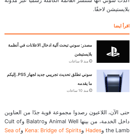
أكدت سوني أنها ستنشر القائمة الكاملة رسميًا عبر مدونة
بلايستيشن لاحقًا.
اقرأ ايضا
مصدر: سوني تبحث آلية ادخال الاعلانات في أنظمة
بلايستيشن
منذ 9 ساعات
سوني تطلق تحديث تجريبي جديد لجهاز PS5..إليكم
ما يقدمه
منذ 10 ساعات
حتى الآن، اللاعبون رصدوا مجموعة قوية جدًا من العناوين
داخل الخدمة، من بينها Animal Well وBalatro وCult of
the Lamb و
Hades
و
Kena: Bridge of Spirits
و
Sea of