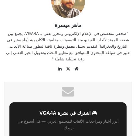
ماهر ميسرة
"صحفي متخصص في الإعلام الإلكتروني ومحرر تقني بـ VGA4A. يجمع بين
شغفه الممتد لألعاب الفيديو منذ التسعينات وخلفيته الأكاديمية (ماجستير في
التاريخ والجغرافيا) لتقديم تحليل معمق ونظرة ثاقبة لتطور صناعة الألعاب.
خبير في صياغة المحتوى المتوافق مع معايير البحث وتحويل الخبر التقني إلى
رؤية تحليلية شاملة."
موقع
‫X
لينكدإن
الويب
🎮 اشترك في نشرة VGA4A
أبرز أخبار ومراجعات الألعاب للمجتمع العربي — كل أسبوع في
بريدك.