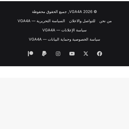
© VGA4A 2026, جميع الحقوق محفوظة
من نحن
للتواصل والاعلان
السياسة التحريرية — VGA4A
سياسة الإعلانات — VGA4A
سياسة الخصوصية وحماية البيانات — VGA4A
فيسبوك
‫X
‫YouTube
انستقرام
‫Patreon