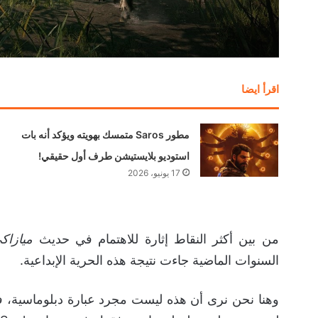
اقرأ ايضا
مطور Saros متمسك بهويته ويؤكد أنه بات
استوديو بلايستيشن طرف أول حقيقي!
17 يونيو، 2026
من بين أكثر النقاط إثارة للاهتمام في حديث
ميازاك
السنوات الماضية جاءت نتيجة هذه الحرية الإبداعية.
وهنا نحن نرى أن هذه ليست مجرد عبارة دبلوماسية، فعن