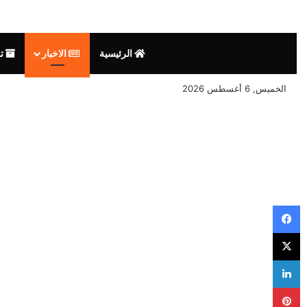
الرئيسية
الاخبار
تق
الخميس, 6 أغسطس 2026
فيسبوك
‫X
لينكدإن
بينتيريست