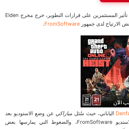
في وقت تتزايد فيه المخاوف داخل صناعة الألعاب من تأثير المستثمرين على قرارات التطوير، خرج مخرج Elden
ض الارتياح لدى جمهور
FromSoftware
.
Denf
الياباني، حيث سُئل
ميازاكي
عن وضع الاستوديو بعد
الجدل الدائر حول شركة KADOKAWA المالكة لاستديو FromSoftware، والضغوط التي يمارسها بعض