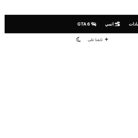
ادات
انمي
GTA 6
الوضع المظلم
تابعنا على