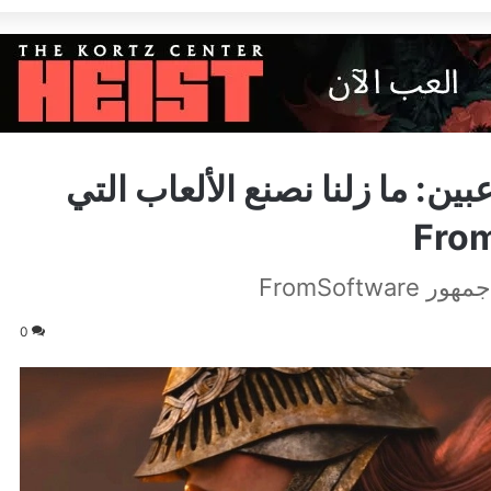
يطمئن اللاعبين: ما زلنا نصنع الألعاب التي
FromSof
0