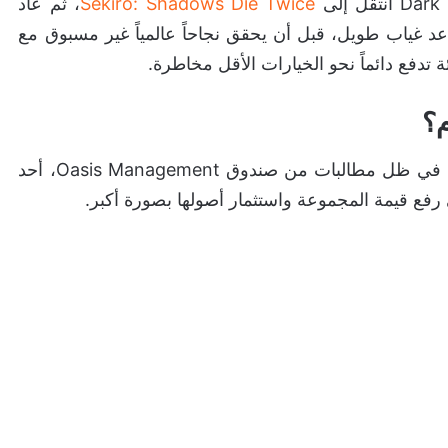
Sekiro: Shadows Die Twice
، ثم عاد
د غياب طويل، قبل أن يحقق نجاحاً عالمياً غير مسبوق مع
م؟
القصة بدأت بعد تصاعد النقاشات حول KADOKAWA، في ظل مطالبات من صندوق Oasis Management، أحد
رفع قيمة المجموعة واستثمار أصولها بصورة أكبر.